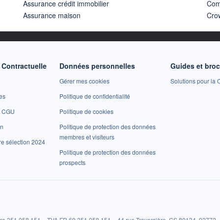
Assurance crédit immobilier
Com
Assurance maison
Cro
Contractuelle
Données personnelles
Guides et bro
Gérer mes cookies
Solutions pour la C
es
Politique de confidentialité
et CGU
Politique de cookies
on
Politique de protection des données
membres et visiteurs
re sélection 2024
Politique de protection des données
prospects
re 351 058 151 – TVA FR 69 351 058 151 – 44 rue Traversière, CS 80134, 92772