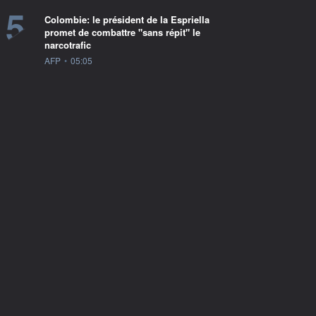
5
Colombie: le président de la Espriella
promet de combattre "sans répit" le
narcotrafic
information fournie par
AFP
•
05:05