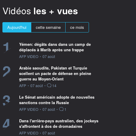
Vidéos
les + vues
Aujourd'hui
cette semaine
ce mois
1
Yémen: dégâts dans dans un camp de
déplacés à Marib après une frappe
information fournie par
AFP VIDEO
•
07 août
2
Arabie saoudite, Pakistan et Turquie
scellent un pacte de défense en pleine
guerre au Moyen-Orient
information fournie par
AFP
•
07 août
•
14
3
Le Sénat américain adopte de nouvelles
sanctions contre la Russie
information fournie par
AFP VIDEO
•
07 août
•
1
4
Dans l'arrière-pays australien, des jockeys
s'affrontent à dos de dromadaires
information fournie par
AFP VIDEO
•
07 août