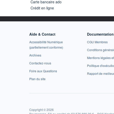
Carte bancaire ado
Crédit en ligne
Aide & Contact
Documentation 
Accessibilité Numérique
CGU Membres
(partiellement conforme)
Conditions général
Archives
Mentions légales 
Contactez-nous
Politique d'exécuti
Foire aux Questions
Rapport de meilleu
Plan du site
Copyright © 2026
Boursorama, SA au capital de 53 576 889,20 € – RCS Nanter