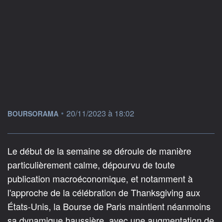
information fournie par
•
20/11/2023 à 18:02
BOURSORAMA
Le début de la semaine se déroule de manière
particulièrement calme, dépourvu de toute
publication macroéconomique, et notamment à
l'approche de la célébration de Thanksgiving aux
États-Unis, la Bourse de Paris maintient néanmoins
sa dynamique haussière, avec une augmentation de