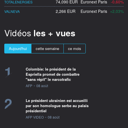
74,090 EUR
Euronext Paris
-0,60%
TOTALENERGIES
2,266 EUR
Euronext Paris
+2,03%
VALNEVA
Vidéos
les + vues
Aujourd'hui
cette semaine
ce mois
1
Colombie: le président de la
Espriella promet de combattre
"sans répit" le narcotrafic
information fournie par
AFP
•
08 août
2
Le président ukrainien est accueilli
par son homologue serbe au palais
présidentiel
information fournie par
AFP VIDEO
•
08 août