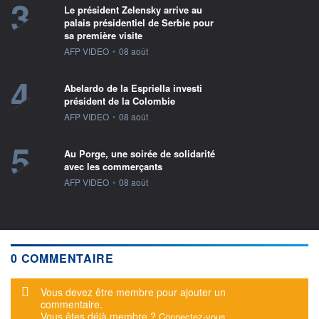
3
Le président Zelensky arrive au
palais présidentiel de Serbie pour
sa première visite
information fournie par
AFP VIDEO
•
08 août
4
Abelardo de la Espriella investi
président de la Colombie
information fournie par
AFP VIDEO
•
08 août
5
Au Porge, une soirée de solidarité
avec les commerçants
information fournie par
AFP VIDEO
•
08 août
0 COMMENTAIRE
Message d'alerte
Vous devez être membre pour ajouter un
commentaire.
Vous êtes déjà membre ?
Connectez-vous