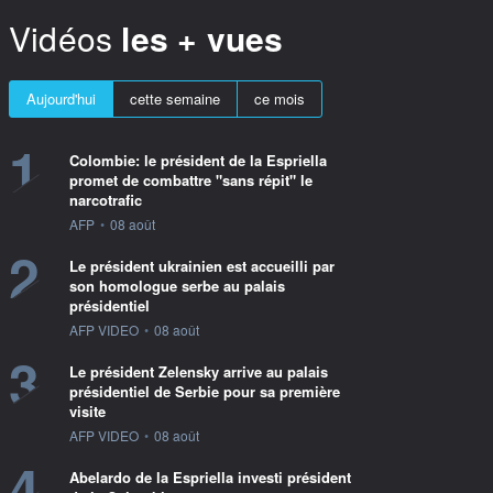
Vidéos
les + vues
Aujourd'hui
cette semaine
ce mois
1
Colombie: le président de la Espriella
promet de combattre "sans répit" le
narcotrafic
information fournie par
AFP
•
08 août
2
Le président ukrainien est accueilli par
son homologue serbe au palais
présidentiel
information fournie par
AFP VIDEO
•
08 août
3
Le président Zelensky arrive au palais
présidentiel de Serbie pour sa première
visite
information fournie par
AFP VIDEO
•
08 août
4
Abelardo de la Espriella investi président