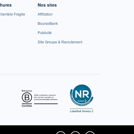
chures
Nos sites
lientèle Fragile
Affiliation
BoursoBank
Publicité
Site Groupe & Recrutement