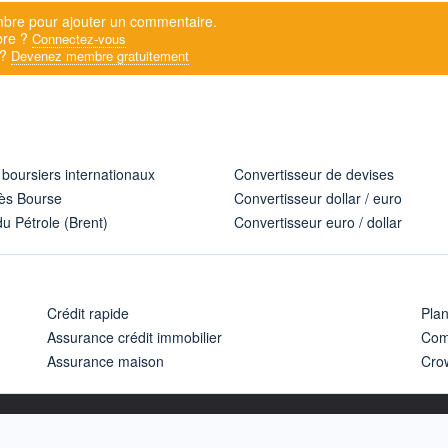
bre pour ajouter un commentaire.
bre ?
Connectez-vous
 ?
Devenez membre gratuitement
 boursiers internationaux
Convertisseur de devises
ès Bourse
Convertisseur dollar / euro
u Pétrole (Brent)
Convertisseur euro / dollar
Crédit rapide
Pla
Assurance crédit immobilier
Com
Assurance maison
Cro