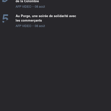
de la Colombie
information fournie par
AFP VIDEO
•
08 août
5
Au Porge, une soirée de solidarité avec
les commerçants
information fournie par
AFP VIDEO
•
08 août