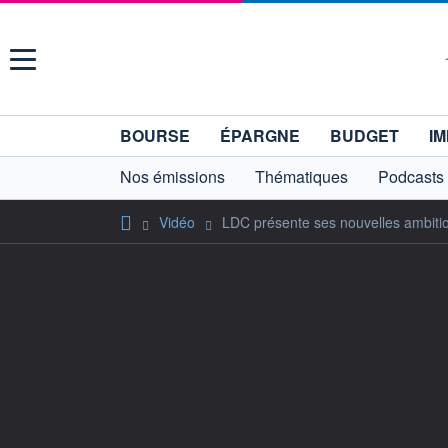
Menu
BOURSE
ÉPARGNE
BUDGET
IM
Nos émissions
Thématiques
Podcasts
Vidéo
LDC présente ses nouvelles ambitio