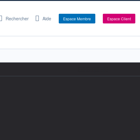
Rechercher
Aide
Espace Membre
Espace Client