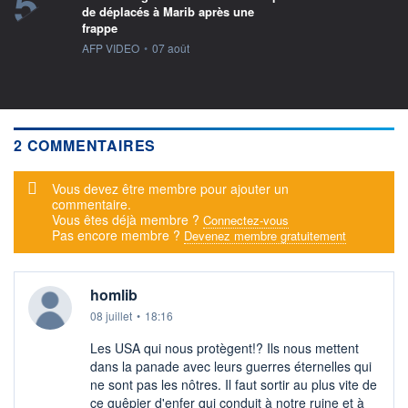
5
de déplacés à Marib après une
frappe
information fournie par
AFP VIDEO
•
07 août
2 COMMENTAIRES
Message d'alerte
Vous devez être membre pour ajouter un
commentaire.
Vous êtes déjà membre ?
Connectez-vous
Pas encore membre ?
Devenez membre gratuitement
homlib
08 juillet
•
18:16
Les USA qui nous protègent!? Ils nous mettent
dans la panade avec leurs guerres éternelles qui
ne sont pas les nôtres. Il faut sortir au plus vite de
ce guêpier d'enfer qui conduit à notre ruine et à