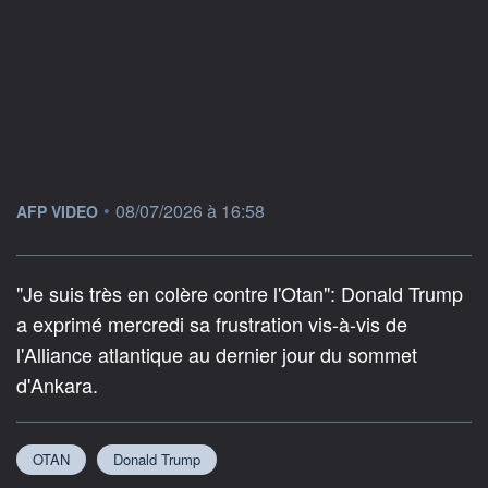
information fournie par
•
08/07/2026 à 16:58
AFP VIDEO
"Je suis très en colère contre l'Otan": Donald Trump
a exprimé mercredi sa frustration vis-à-vis de
l'Alliance atlantique au dernier jour du sommet
d'Ankara.
OTAN
Donald Trump