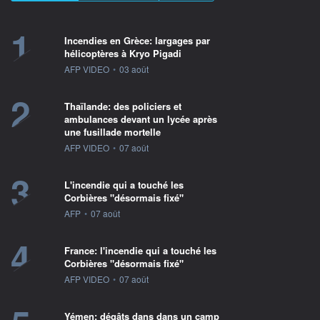
1
Incendies en Grèce: largages par
hélicoptères à Kryo Pigadi
information fournie par
AFP VIDEO
•
03 août
2
Thaïlande: des policiers et
ambulances devant un lycée après
une fusillade mortelle
information fournie par
AFP VIDEO
•
07 août
3
L'incendie qui a touché les
Corbières "désormais fixé"
information fournie par
AFP
•
07 août
4
France: l'incendie qui a touché les
Corbières "désormais fixé"
information fournie par
AFP VIDEO
•
07 août
Yémen: dégâts dans dans un camp