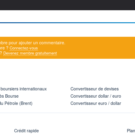
bre pour ajouter un commentaire.
bre ?
Connectez-vous
 ?
Devenez membre gratuitement
 boursiers internationaux
Convertisseur de devises
ès Bourse
Convertisseur dollar / euro
u Pétrole (Brent)
Convertisseur euro / dollar
Crédit rapide
Pla