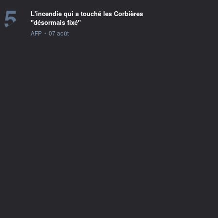
5
L'incendie qui a touché les Corbières
"désormais fixé"
information fournie par
AFP
•
07 août