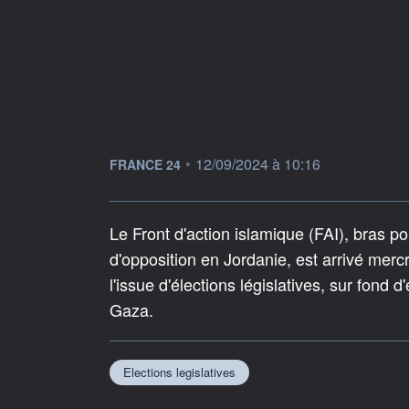
information fournie par
•
12/09/2024 à 10:16
FRANCE 24
Le Front d'action islamique (FAI), bras po
d'opposition en Jordanie, est arrivé merc
l'issue d'élections législatives, sur fon
Gaza.
Elections legislatives