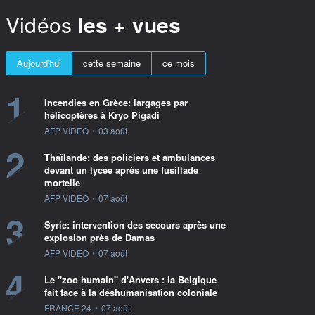
Vidéos
les + vues
Aujourd'hui
cette semaine
ce mois
1
Incendies en Grèce: largages par
hélicoptères à Kryo Pigadi
information fournie par
AFP VIDEO
•
03 août
2
Thaïlande: des policiers et ambulances
devant un lycée après une fusillade
mortelle
information fournie par
AFP VIDEO
•
07 août
3
Syrie: intervention des secours après une
explosion près de Damas
information fournie par
AFP VIDEO
•
07 août
4
Le "zoo humain" d'Anvers : la Belgique
fait face à la déshumanisation coloniale
information fournie par
FRANCE 24
•
07 août