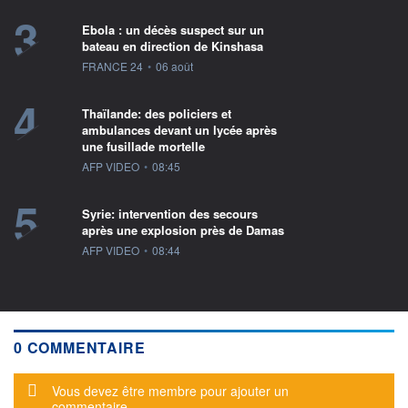
3
Ebola : un décès suspect sur un
bateau en direction de Kinshasa
information fournie par
FRANCE 24
•
06 août
4
Thaïlande: des policiers et
ambulances devant un lycée après
une fusillade mortelle
information fournie par
AFP VIDEO
•
08:45
5
Syrie: intervention des secours
après une explosion près de Damas
information fournie par
AFP VIDEO
•
08:44
0 COMMENTAIRE
Message d'alerte
Vous devez être membre pour ajouter un
commentaire.