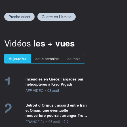
Proche orient
Guerre en Ukraine
Vidéos
les + vues
Aujourd'hui
cette semaine
ce mois
1
Incendies en Grèce: largages par
hélicoptères à Kryo Pigadi
information fournie par
AFP VIDEO
•
03 août
2
Détroit d’Ormuz : accord entre Iran
et Oman, une éventuelle
réouverture pourrait arranger Tru…
information fournie par
FRANCE 24
•
06 août
•
1