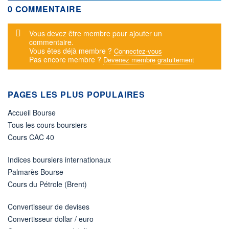
0 COMMENTAIRE
Message d'alerte
Vous devez être membre pour ajouter un
commentaire.
Vous êtes déjà membre ?
Connectez-vous
Pas encore membre ?
Devenez membre gratuitement
PAGES LES PLUS POPULAIRES
Accueil Bourse
Tous les cours boursiers
Cours CAC 40
Indices boursiers internationaux
Palmarès Bourse
Cours du Pétrole (Brent)
Convertisseur de devises
Convertisseur dollar / euro