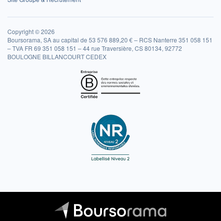
Copyright © 2026
Boursorama, SA au capital de 53 576 889,20 € – RCS Nanterre 351 058 151
– TVA FR 69 351 058 151 – 44 rue Traversière, CS 80134, 92772
BOULOGNE BILLANCOURT CEDEX