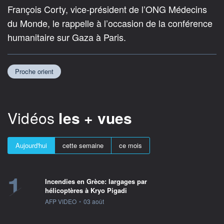
François Corty, vice-président de l’ONG Médecins
du Monde, le rappelle à l’occasion de la conférence
humanitaire sur Gaza à Paris.
Proche orient
Vidéos
les + vues
Aujourd'hui
cette semaine
ce mois
1
Incendies en Grèce: largages par
hélicoptères à Kryo Pigadi
information fournie par
AFP VIDEO
•
03 août