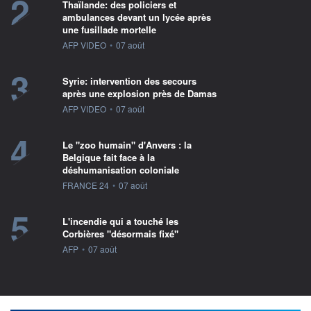
2
Thaïlande: des policiers et
ambulances devant un lycée après
une fusillade mortelle
information fournie par
AFP VIDEO
•
07 août
3
Syrie: intervention des secours
après une explosion près de Damas
information fournie par
AFP VIDEO
•
07 août
4
Le "zoo humain" d'Anvers : la
Belgique fait face à la
déshumanisation coloniale
information fournie par
FRANCE 24
•
07 août
5
L'incendie qui a touché les
Corbières "désormais fixé"
information fournie par
AFP
•
07 août