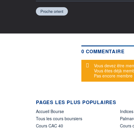
Proche orient
0 COMMENTAIRE
Message d'alerte
Vous devez être mem
Vous êtes déjà mem
Pas encore membre
PAGES LES PLUS POPULAIRES
Accueil Bourse
Indices
Tous les cours boursiers
Palmar
Cours CAC 40
Cours d