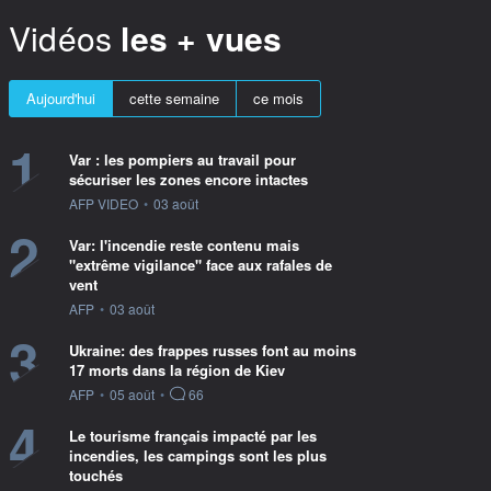
Vidéos
les + vues
Aujourd'hui
cette semaine
ce mois
1
Var : les pompiers au travail pour
sécuriser les zones encore intactes
information fournie par
AFP VIDEO
•
03 août
2
Var: l'incendie reste contenu mais
"extrême vigilance" face aux rafales de
vent
information fournie par
AFP
•
03 août
3
Ukraine: des frappes russes font au moins
17 morts dans la région de Kiev
information fournie par
AFP
•
05 août
•
66
4
Le tourisme français impacté par les
incendies, les campings sont les plus
touchés