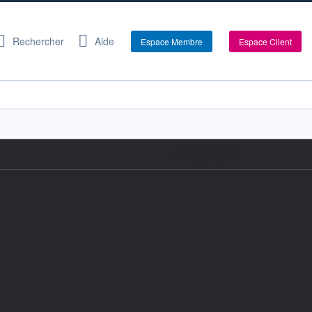
Rechercher
Aide
Espace Membre
Espace Client