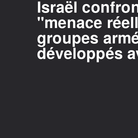
Israël confro
"menace réell
groupes armé
développés av