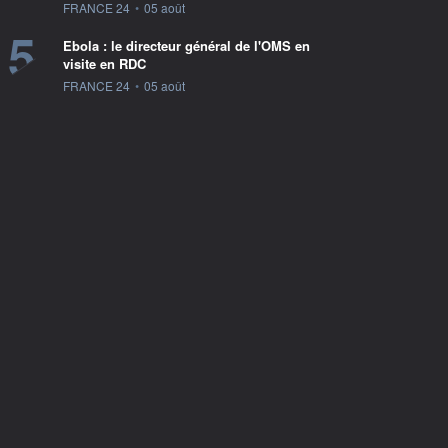
information fournie par
FRANCE 24
•
05 août
5
Ebola : le directeur général de l'OMS en
visite en RDC
information fournie par
FRANCE 24
•
05 août