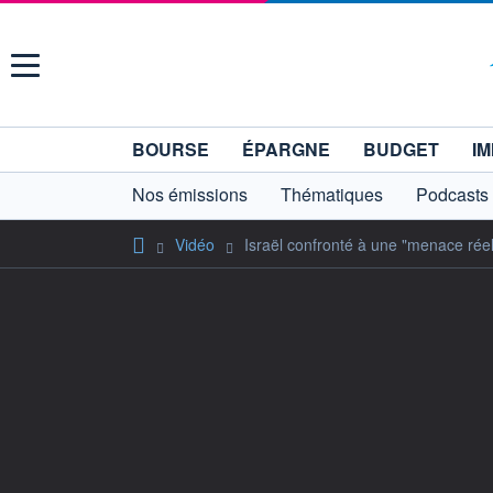
Menu
BOURSE
ÉPARGNE
BUDGET
IM
Nos émissions
Thématiques
Podcasts
Vidéo
Israël confronté à une "menace rée