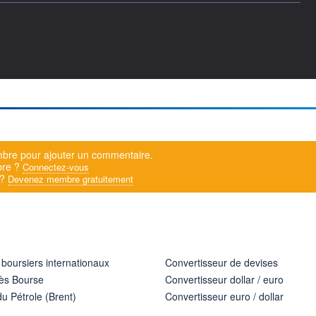
bre pour ajouter un commentaire.
bre ?
Connectez-vous
 ?
Devenez membre gratuitement
 boursiers internationaux
Convertisseur de devises
ès Bourse
Convertisseur dollar / euro
u Pétrole (Brent)
Convertisseur euro / dollar