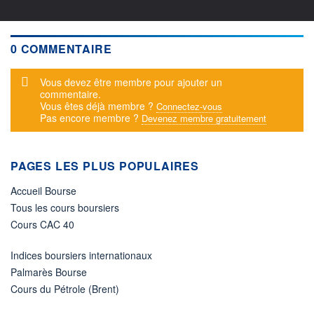
0 COMMENTAIRE
Message d'alerte
Vous devez être membre pour ajouter un
commentaire.
Vous êtes déjà membre ?
Connectez-vous
Pas encore membre ?
Devenez membre gratuitement
PAGES LES PLUS POPULAIRES
Accueil Bourse
Tous les cours boursiers
Cours CAC 40
Indices boursiers internationaux
Palmarès Bourse
Cours du Pétrole (Brent)