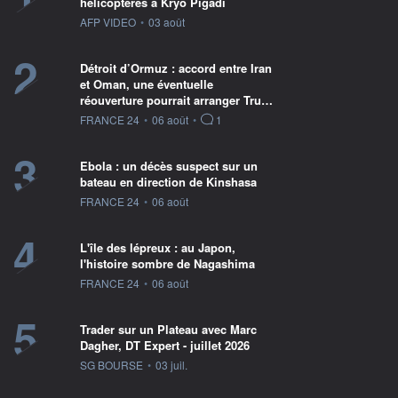
hélicoptères à Kryo Pigadi
information fournie par
AFP VIDEO
•
03 août
2
Détroit d’Ormuz : accord entre Iran
et Oman, une éventuelle
réouverture pourrait arranger Tru…
information fournie par
FRANCE 24
•
06 août
•
1
3
Ebola : un décès suspect sur un
bateau en direction de Kinshasa
information fournie par
FRANCE 24
•
06 août
4
L'île des lépreux : au Japon,
l'histoire sombre de Nagashima
information fournie par
FRANCE 24
•
06 août
5
Trader sur un Plateau avec Marc
Dagher, DT Expert - juillet 2026
information fournie par
SG BOURSE
•
03 juil.