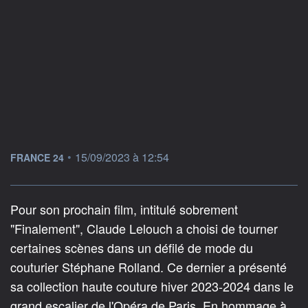
information fournie par
•
15/09/2023 à 12:54
FRANCE 24
Pour son prochain film, intitulé sobrement
"Finalement", Claude Lelouch a choisi de tourner
certaines scènes dans un défilé de mode du
couturier Stéphane Rolland. Ce dernier a présenté
sa collection haute couture hiver 2023-2024 dans le
grand escalier de l'Opéra de Paris. En hommage à