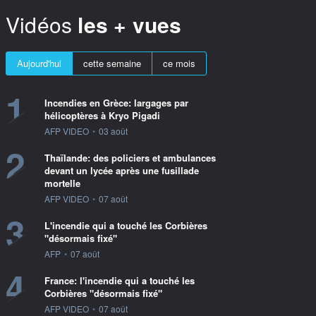
Vidéos
les + vues
Aujourd'hui
cette semaine
ce mois
1
Incendies en Grèce: largages par
hélicoptères à Kryo Pigadi
information fournie par
AFP VIDEO
•
03 août
2
Thaïlande: des policiers et ambulances
devant un lycée après une fusillade
mortelle
information fournie par
AFP VIDEO
•
07 août
3
L'incendie qui a touché les Corbières
"désormais fixé"
information fournie par
AFP
•
07 août
4
France: l'incendie qui a touché les
Corbières "désormais fixé"
information fournie par
AFP VIDEO
•
07 août