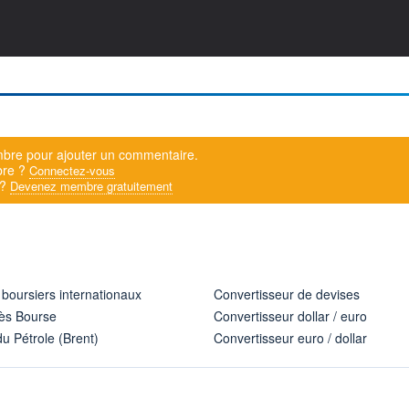
bre pour ajouter un commentaire.
bre ?
Connectez-vous
 ?
Devenez membre gratuitement
 boursiers internationaux
Convertisseur de devises
ès Bourse
Convertisseur dollar / euro
u Pétrole (Brent)
Convertisseur euro / dollar