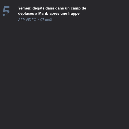
5
Yémen: dégâts dans dans un camp de
déplacés à Marib après une frappe
information fournie par
AFP VIDEO
•
07 août