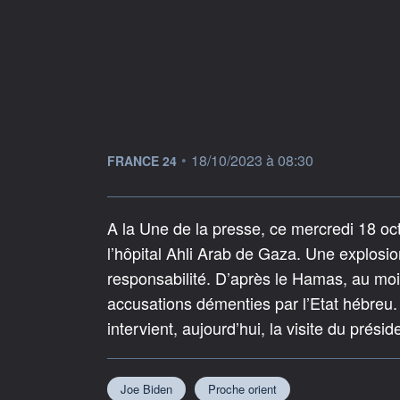
information fournie par
•
18/10/2023 à 08:30
FRANCE 24
A la Une de la presse, ce mercredi 18 octo
l’hôpital Ahli Arab de Gaza. Une explosi
responsabilité. D’après le Hamas, au moins
accusations démenties par l’Etat hébreu.
intervient, aujourd’hui, la visite du prési
Joe Biden
Proche orient