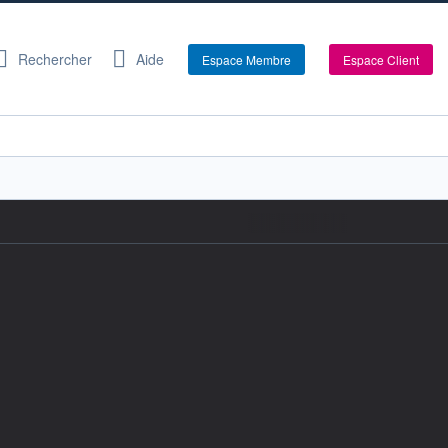
Rechercher
Aide
Espace Membre
Espace Client