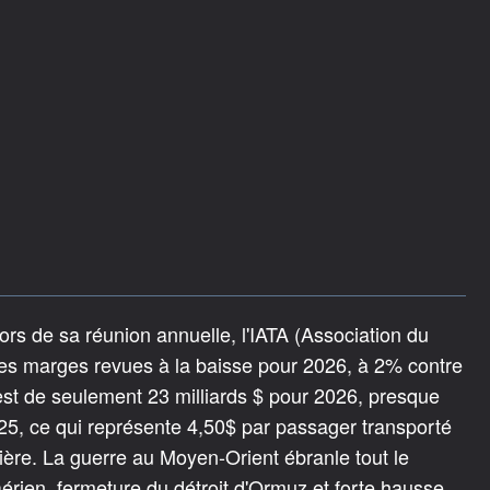
Lors de sa réunion annuelle, l'IATA (Association du
des marges revues à la baisse pour 2026, à 2% contre
est de seulement 23 milliards $ pour 2026, presque
025, ce qui représente 4,50$ par passager transporté
ière. La guerre au Moyen-Orient ébranle tout le
aérien, fermeture du détroit d'Ormuz et forte hausse