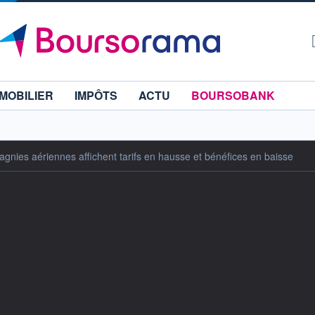
MOBILIER
IMPÔTS
ACTU
BOURSOBANK
gnies aériennes affichent tarifs en hausse et bénéfices en baisse