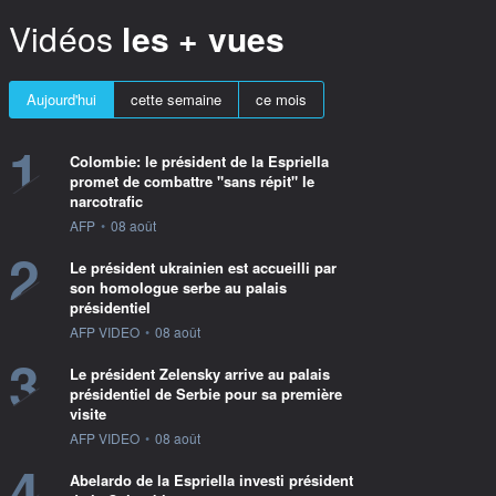
Vidéos
les + vues
Aujourd'hui
cette semaine
ce mois
1
Colombie: le président de la Espriella
promet de combattre "sans répit" le
narcotrafic
information fournie par
AFP
•
08 août
2
Le président ukrainien est accueilli par
son homologue serbe au palais
présidentiel
information fournie par
AFP VIDEO
•
08 août
3
Le président Zelensky arrive au palais
présidentiel de Serbie pour sa première
visite
information fournie par
AFP VIDEO
•
08 août
4
Abelardo de la Espriella investi président