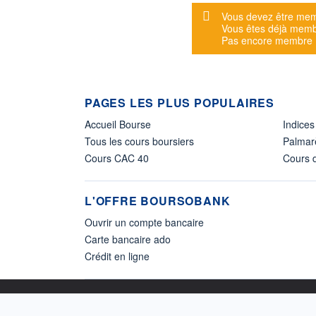
Message d'alerte
Vous devez être mem
Vous êtes déjà mem
Pas encore membre
PAGES LES PLUS POPULAIRES
Accueil Bourse
Indices
Tous les cours boursiers
Palmar
Cours CAC 40
Cours d
L'OFFRE BOURSOBANK
Ouvrir un compte bancaire
Carte bancaire ado
Crédit en ligne