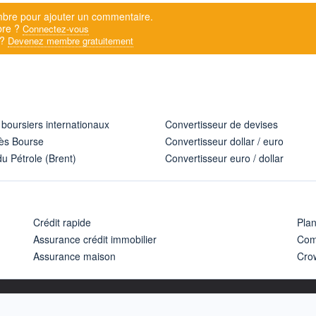
bre pour ajouter un commentaire.
bre ?
Connectez-vous
 ?
Devenez membre gratuitement
 boursiers internationaux
Convertisseur de devises
ès Bourse
Convertisseur dollar / euro
u Pétrole (Brent)
Convertisseur euro / dollar
Crédit rapide
Pla
Assurance crédit immobilier
Com
Assurance maison
Cro