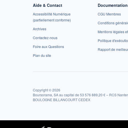
Aide & Contact
Documentation 
Accessibilité Numérique
CGU Membres
(partiellement conforme)
Conditions général
Archives
Mentions légales 
Contactez-nous
Politique d'exécuti
Foire aux Questions
Rapport de meilleu
Plan du site
Copyright © 2026
Boursorama, SA au capital de 53 576 889,20 € – RCS Nanter
BOULOGNE BILLANCOURT CEDEX