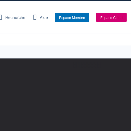
Rechercher
Aide
Espace Membre
Espace Client