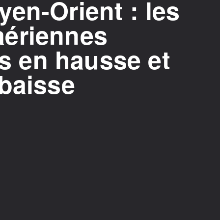
en-Orient : les
aériennes
fs en hausse et
 baisse