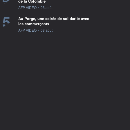
de la Colombie
information fournie par
AFP VIDEO
•
08 août
5
Au Porge, une soirée de solidarité avec
les commerçants
information fournie par
AFP VIDEO
•
08 août