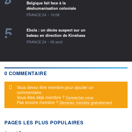
4
Belgique fait face à la
déshumanisation coloniale
information fournie par
FRANCE 24
•
10:08
5
Ebola : un décès suspect sur un
bateau en direction de Kinshasa
information fournie par
FRANCE 24
•
06 août
0 COMMENTAIRE
Message d'alerte
Vous devez être membre pour ajouter un
commentaire.
Vous êtes déjà membre ?
Connectez-vous
Pas encore membre ?
Devenez membre gratuitement
PAGES LES PLUS POPULAIRES