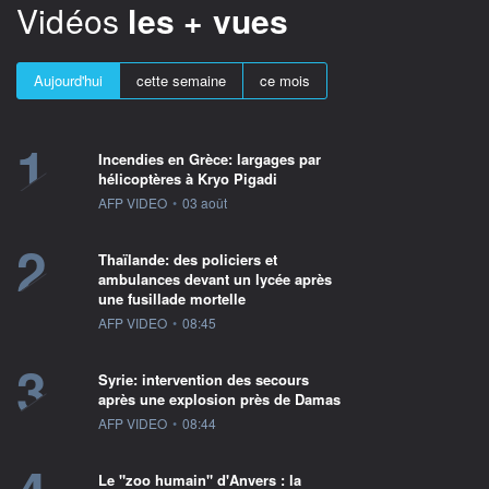
Vidéos
les + vues
Aujourd'hui
cette semaine
ce mois
1
Incendies en Grèce: largages par
hélicoptères à Kryo Pigadi
information fournie par
AFP VIDEO
•
03 août
2
Thaïlande: des policiers et
ambulances devant un lycée après
une fusillade mortelle
information fournie par
AFP VIDEO
•
08:45
3
Syrie: intervention des secours
après une explosion près de Damas
information fournie par
AFP VIDEO
•
08:44
Le "zoo humain" d'Anvers : la