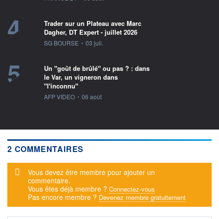
4
Trader sur un Plateau avec Marc
Dagher, DT Expert - juillet 2026
information fournie par
SG BOURSE
•
03 juil.
5
Un "goût de brûlé" ou pas ? : dans
le Var, un vigneron dans
"l'inconnu"
information fournie par
AFP VIDEO
•
06 août
2 COMMENTAIRES
Message d'alerte
Vous devez être membre pour ajouter un
commentaire.
Vous êtes déjà membre ?
Connectez-vous
Pas encore membre ?
Devenez membre gratuitement