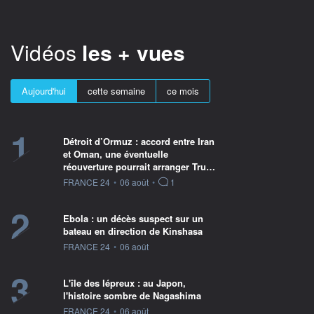
Vidéos
les + vues
Aujourd'hui
cette semaine
ce mois
1
Détroit d’Ormuz : accord entre Iran
et Oman, une éventuelle
réouverture pourrait arranger Tru…
information fournie par
FRANCE 24
•
06 août
•
1
2
Ebola : un décès suspect sur un
bateau en direction de Kinshasa
information fournie par
FRANCE 24
•
06 août
3
L'île des lépreux : au Japon,
l'histoire sombre de Nagashima
information fournie par
FRANCE 24
•
06 août