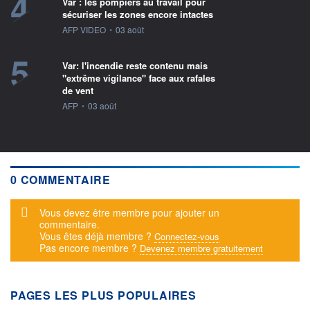
4
Var : les pompiers au travail pour
sécuriser les zones encore intactes
information fournie par
AFP VIDEO
•
03 août
5
Var: l'incendie reste contenu mais
"extrême vigilance" face aux rafales
de vent
information fournie par
AFP
•
03 août
0 COMMENTAIRE
Message d'alerte
Vous devez être membre pour ajouter un
commentaire.
Vous êtes déjà membre ?
Connectez-vous
Pas encore membre ?
Devenez membre gratuitement
PAGES LES PLUS POPULAIRES