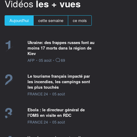
Vidéos
les + vues
Aujourd'hui
cette semaine
ce mois
1
Ukraine: des frappes russes font au
moins 17 morts dans la région de
Kiev
information fournie par
AFP
•
05 août
•
69
2
Le tourisme français impacté par
les incendies, les campings sont
les plus touchés
information fournie par
FRANCE 24
•
05 août
3
Ebola : le directeur général de
l'OMS en visite en RDC
information fournie par
FRANCE 24
•
05 août