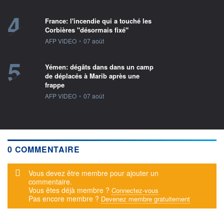
4
France: l'incendie qui a touché les
Corbières "désormais fixé"
information fournie par
AFP VIDEO
•
07 août
5
Yémen: dégâts dans dans un camp
de déplacés à Marib après une
frappe
information fournie par
AFP VIDEO
•
07 août
0 COMMENTAIRE
Message d'alerte
Vous devez être membre pour ajouter un
commentaire.
Vous êtes déjà membre ?
Connectez-vous
Pas encore membre ?
Devenez membre gratuitement