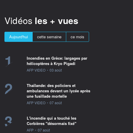
Vidéos
les + vues
Aujourd'hui
cette semaine
ce mois
1
Incendies en Grèce: largages par
hélicoptères à Kryo Pigadi
information fournie par
AFP VIDEO
•
03 août
2
Thaïlande: des policiers et
ambulances devant un lycée après
une fusillade mortelle
information fournie par
AFP VIDEO
•
07 août
3
L'incendie qui a touché les
Corbières "désormais fixé"
information fournie par
AFP
•
07 août