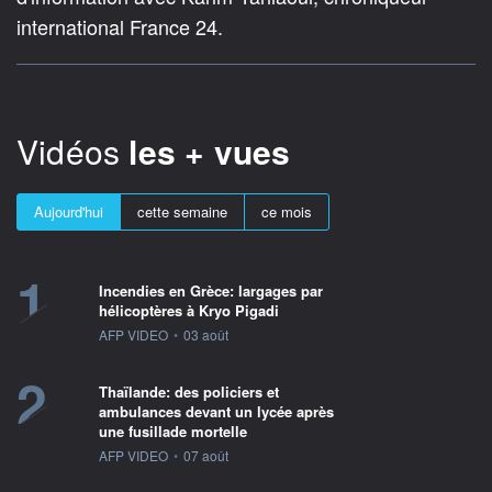
international France 24.
Vidéos
les + vues
Aujourd'hui
cette semaine
ce mois
1
Incendies en Grèce: largages par
hélicoptères à Kryo Pigadi
information fournie par
AFP VIDEO
•
03 août
2
Thaïlande: des policiers et
ambulances devant un lycée après
une fusillade mortelle
information fournie par
AFP VIDEO
•
07 août