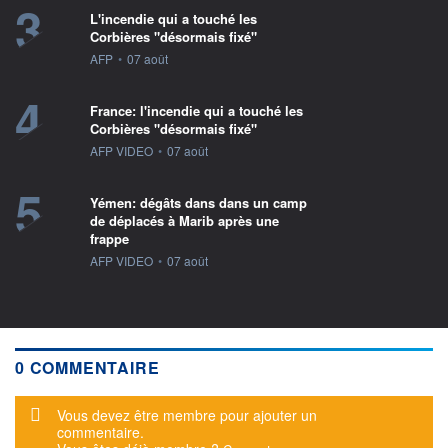
3
L'incendie qui a touché les
Corbières "désormais fixé"
information fournie par
AFP
•
07 août
4
France: l'incendie qui a touché les
Corbières "désormais fixé"
information fournie par
AFP VIDEO
•
07 août
5
Yémen: dégâts dans dans un camp
de déplacés à Marib après une
frappe
information fournie par
AFP VIDEO
•
07 août
0 COMMENTAIRE
Message d'alerte
Vous devez être membre pour ajouter un
commentaire.