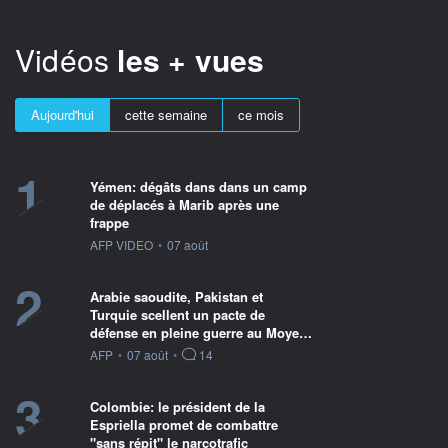
Vidéos
les + vues
Aujourd'hui
cette semaine
ce mois
1
Yémen: dégâts dans dans un camp
de déplacés à Marib après une
frappe
information fournie par
AFP VIDEO
•
07 août
2
Arabie saoudite, Pakistan et
Turquie scellent un pacte de
défense en pleine guerre au Moye…
information fournie par
AFP
•
07 août
•
14
3
Colombie: le président de la
Espriella promet de combattre
"sans répit" le narcotrafic