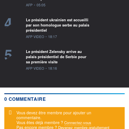
information fournie par
AFP
•
05:05
4
Le président ukrainien est accueilli
par son homologue serbe au palais
présidentiel
information fournie par
AFP VIDEO
•
18:17
5
Le président Zelensky arrive au
palais présidentiel de Serbie pour
sa première visite
information fournie par
AFP VIDEO
•
18:16
0 COMMENTAIRE
Message d'alerte
Vous devez être membre pour ajouter un
commentaire.
Vous êtes déjà membre ?
Connectez-vous
Pas encore membre ?
Devenez membre gratuitement