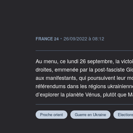
information fournie par
•
26/09/2022 à 08:12
FRANCE 24
Au menu, ce lundi 26 septembre, la victoire
droites, emmenée par la post-fasciste Gi
aux manifestants, qui poursuivent leur mo
référendums dans les régions ukrainienn
d’explorer la planète Vénus, plutôt que M
Proche orient
Guerre en Ukraine
Elections