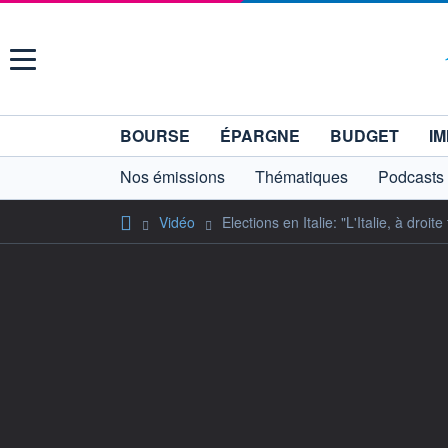
Menu
BOURSE
ÉPARGNE
BUDGET
IM
Nos émissions
Thématiques
Podcasts
Vidéo
Elections en Italie: "L'Italie, à droite