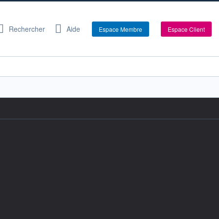
Rechercher
Aide
Espace Membre
Espace Client