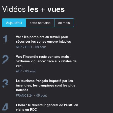
Vidéos
les + vues
Aujourd'hui
cette semaine
ce mois
1
Var : les pompiers au travail pour
sécuriser les zones encore intactes
information fournie par
AFP VIDEO
•
03 août
2
Var: l'incendie reste contenu mais
"extrême vigilance" face aux rafales de
vent
information fournie par
AFP
•
03 août
3
Le tourisme français impacté par les
incendies, les campings sont les plus
touchés
information fournie par
FRANCE 24
•
05 août
4
Ebola : le directeur général de l'OMS en
visite en RDC