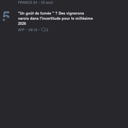
information fournie par
FRANCE 24
•
05 août
5
"Un goût de fumée " ? Des vignerons
varois dans l'incertitude pour le millésime
2026
information fournie par
AFP
•
09:16
•
2