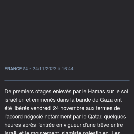
information fournie par
•
24/11/2023 à 16:44
FRANCE 24
De premiers otages enlevés par le Hamas sur le sol
israélien et emmenés dans la bande de Gaza ont
été libérés vendredi 24 novembre aux termes de
l'accord négocié notamment par le Qatar, quelques
heures après l'entrée en vigueur d'une trêve entre
Israël et le mouvement islamiste palestinien. Les