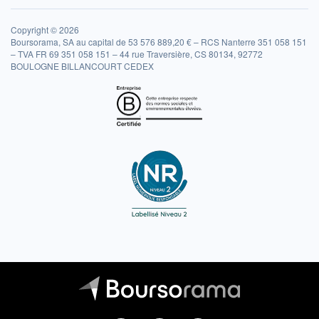
Copyright © 2026
Boursorama, SA au capital de 53 576 889,20 € – RCS Nanterre 351 058 151
– TVA FR 69 351 058 151 – 44 rue Traversière, CS 80134, 92772
BOULOGNE BILLANCOURT CEDEX