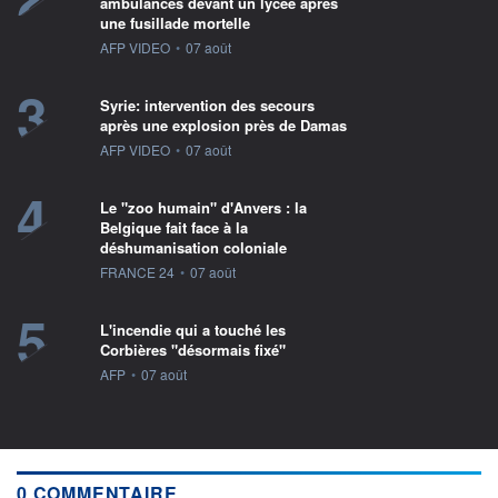
ambulances devant un lycée après
une fusillade mortelle
information fournie par
AFP VIDEO
•
07 août
3
Syrie: intervention des secours
après une explosion près de Damas
information fournie par
AFP VIDEO
•
07 août
4
Le "zoo humain" d'Anvers : la
Belgique fait face à la
déshumanisation coloniale
information fournie par
FRANCE 24
•
07 août
5
L'incendie qui a touché les
Corbières "désormais fixé"
information fournie par
AFP
•
07 août
0 COMMENTAIRE