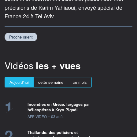
précisions de Karim Yahiaoui, envoyé spécial de
France 24 à Tel Aviv.
Proche orient
Vidéos
les + vues
Aujourd'hui
cette semaine
ce mois
1
Incendies en Grèce: largages par
hélicoptères à Kryo Pigadi
information fournie par
AFP VIDEO
•
03 août
2
Thaïlande: des policiers et