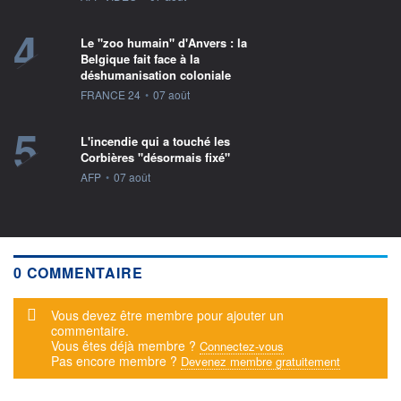
4
Le "zoo humain" d'Anvers : la
Belgique fait face à la
déshumanisation coloniale
information fournie par
FRANCE 24
•
07 août
5
L'incendie qui a touché les
Corbières "désormais fixé"
information fournie par
AFP
•
07 août
0 COMMENTAIRE
Message d'alerte
Vous devez être membre pour ajouter un
commentaire.
Vous êtes déjà membre ?
Connectez-vous
Pas encore membre ?
Devenez membre gratuitement