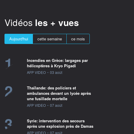
Vidéos
les + vues
Aujourd'hui
cette semaine
ce mois
1
Incendies en Grèce: largages par
hélicoptères à Kryo Pigadi
information fournie par
AFP VIDEO
•
03 août
2
Thaïlande: des policiers et
ambulances devant un lycée après
une fusillade mortelle
information fournie par
AFP VIDEO
•
07 août
3
Syrie: intervention des secours
après une explosion près de Damas
information fournie par
AFP VIDEO
•
07 août