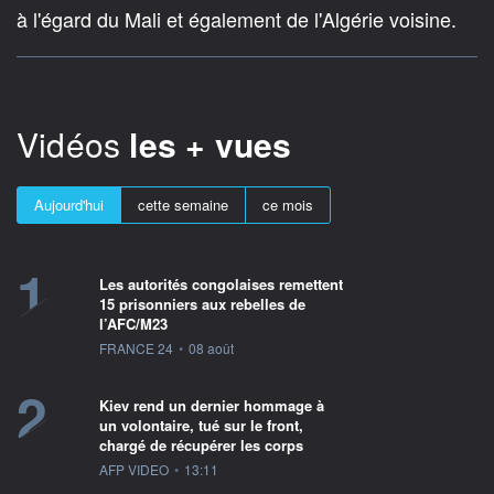
à l'égard du Mali et également de l'Algérie voisine.
Vidéos
les + vues
Aujourd'hui
cette semaine
ce mois
1
Les autorités congolaises remettent
15 prisonniers aux rebelles de
l’AFC/M23
information fournie par
FRANCE 24
•
08 août
2
Kiev rend un dernier hommage à
un volontaire, tué sur le front,
chargé de récupérer les corps
information fournie par
AFP VIDEO
•
13:11