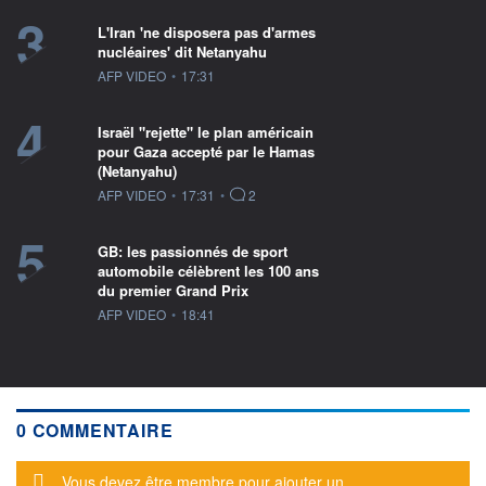
3
L'Iran 'ne disposera pas d'armes
nucléaires' dit Netanyahu
information fournie par
AFP VIDEO
•
17:31
4
Israël "rejette" le plan américain
pour Gaza accepté par le Hamas
(Netanyahu)
information fournie par
AFP VIDEO
•
17:31
•
2
5
GB: les passionnés de sport
automobile célèbrent les 100 ans
du premier Grand Prix
information fournie par
AFP VIDEO
•
18:41
0 COMMENTAIRE
Message d'alerte
Vous devez être membre pour ajouter un