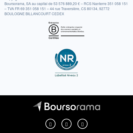
Boursorama, SA au capital de 53 576 889,20 € – RCS Nanterre 351 058 151
– TVA FR 69 351 058 151 – 44 rue Traversière, CS 80134, 92772
BOULOGNE BILLANCOURT CEDEX
Boursorama sur Facebook
Boursorama sur X
Boursorama sur Youtu