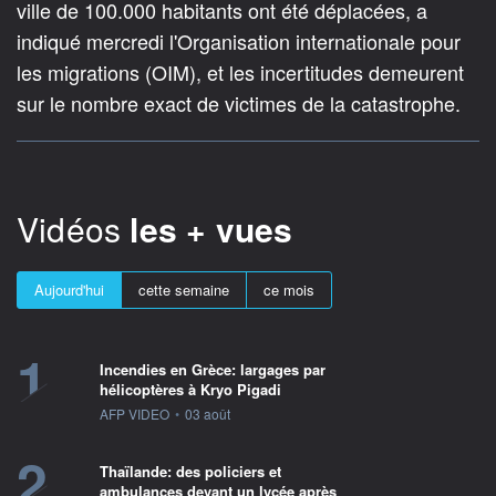
ville de 100.000 habitants ont été déplacées, a
indiqué mercredi l'Organisation internationale pour
les migrations (OIM), et les incertitudes demeurent
sur le nombre exact de victimes de la catastrophe.
Vidéos
les + vues
Aujourd'hui
cette semaine
ce mois
1
Incendies en Grèce: largages par
hélicoptères à Kryo Pigadi
information fournie par
AFP VIDEO
•
03 août
2
Thaïlande: des policiers et
ambulances devant un lycée après