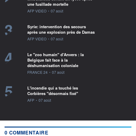
une fusillade mortelle
information fournie par
AFP VIDEO
•
07 août
3
Syrie: intervention des secours
après une explosion près de Damas
information fournie par
AFP VIDEO
•
07 août
4
Le "zoo humain" d'Anvers : la
Belgique fait face à la
déshumanisation coloniale
information fournie par
FRANCE 24
•
07 août
5
L'incendie qui a touché les
Corbières "désormais fixé"
information fournie par
AFP
•
07 août
0 COMMENTAIRE