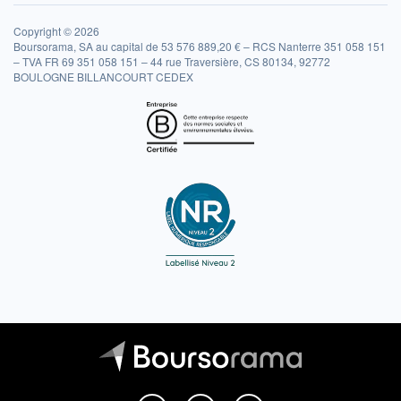
Copyright © 2026
Boursorama, SA au capital de 53 576 889,20 € – RCS Nanterre 351 058 151
– TVA FR 69 351 058 151 – 44 rue Traversière, CS 80134, 92772
BOULOGNE BILLANCOURT CEDEX