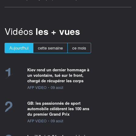
Vidéos
les + vues
Aujourd'hui
cette semaine
ce mois
1
Kiev rend un dernier hommage à
un volontaire, tué sur le front,
chargé de récupérer les corps
information fournie par
AFP VIDEO
•
09 août
2
GB: les passionnés de sport
automobile célèbrent les 100 ans
du premier Grand Prix
information fournie par
AFP VIDEO
•
09 août