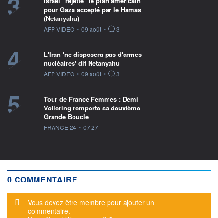
3
Israël "rejette" le plan américain
pour Gaza accepté par le Hamas
(Netanyahu)
information fournie par
AFP VIDEO
•
09 août
•
3
4
L'Iran 'ne disposera pas d'armes
nucléaires' dit Netanyahu
information fournie par
AFP VIDEO
•
09 août
•
3
5
Tour de France Femmes : Demi
Vollering remporte sa deuxième
Grande Boucle
information fournie par
FRANCE 24
•
07:27
0 COMMENTAIRE
Message d'alerte
Vous devez être membre pour ajouter un
commentaire.