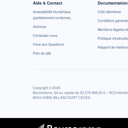
Aide & Contact
Documentation 
Accessibilité Numérique
CGU Membres
(partiellement conforme)
Conditions général
Archives
Mentions légales 
Contactez-nous
Politique d'exécuti
Foire aux Questions
Rapport de meilleu
Plan du site
Copyright © 2026
Boursorama, SA au capital de 53 576 889,20 € – RCS Nanter
BOULOGNE BILLANCOURT CEDEX