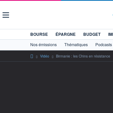
Menu
BOURSE
ÉPARGNE
BUDGET
IM
Nos émissions
Thématiques
Podcasts
Vidéo
Birmanie : les Chins en résistance