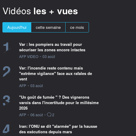
Vidéos
les + vues
Aujourd'hui
cette semaine
ce mois
1
Var : les pompiers au travail pour
sécuriser les zones encore intactes
information fournie par
AFP VIDEO
•
03 août
2
Var: l'incendie reste contenu mais
"extrême vigilance" face aux rafales de
vent
information fournie par
AFP
•
03 août
3
"Un goût de fumée " ? Des vignerons
varois dans l'incertitude pour le millésime
2026
information fournie par
AFP
•
06 août
•
2
4
Iran: l'ONU se dit "alarmée" par la hausse
des exécutions depuis mars