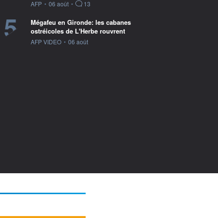
information fournie par
AFP
•
06 août
•
13
5
Mégafeu en Gironde: les cabanes
ostréicoles de L'Herbe rouvrent
information fournie par
AFP VIDEO
•
06 août