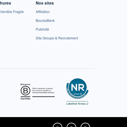
chures
Nos sites
lientèle Fragile
Affiliation
BoursoBank
Publicité
Site Groupe & Recrutement