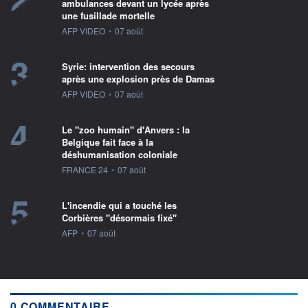
ambulances devant un lycée après
une fusillade mortelle
information fournie par
AFP VIDEO
•
07 août
3
Syrie: intervention des secours
après une explosion près de Damas
information fournie par
AFP VIDEO
•
07 août
4
Le "zoo humain" d'Anvers : la
Belgique fait face à la
déshumanisation coloniale
information fournie par
FRANCE 24
•
07 août
5
L'incendie qui a touché les
Corbières "désormais fixé"
information fournie par
AFP
•
07 août
0 COMMENTAIRE