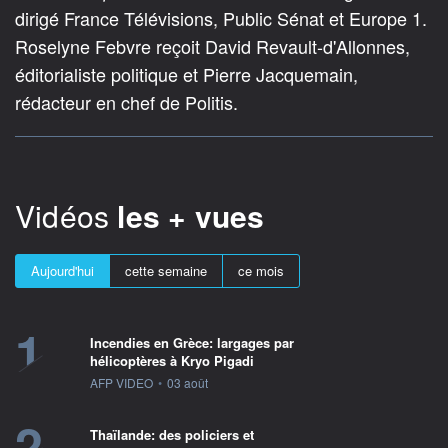
dirigé France Télévisions, Public Sénat et Europe 1.
Roselyne Febvre reçoit David Revault-d'Allonnes,
éditorialiste politique et Pierre Jacquemain,
rédacteur en chef de Politis.
Vidéos
les + vues
Aujourd'hui
cette semaine
ce mois
1
Incendies en Grèce: largages par
hélicoptères à Kryo Pigadi
information fournie par
AFP VIDEO
•
03 août
2
Thaïlande: des policiers et