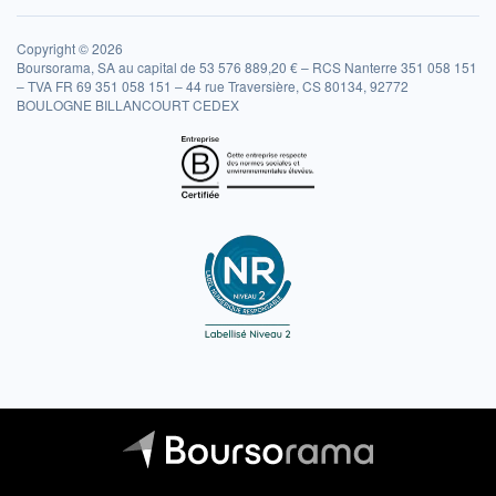
Copyright © 2026
Boursorama, SA au capital de 53 576 889,20 € – RCS Nanterre 351 058 151
– TVA FR 69 351 058 151 – 44 rue Traversière, CS 80134, 92772
BOULOGNE BILLANCOURT CEDEX