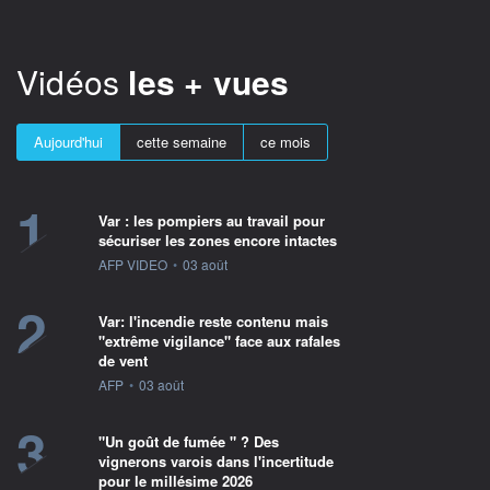
Vidéos
les + vues
Aujourd'hui
cette semaine
ce mois
1
Var : les pompiers au travail pour
sécuriser les zones encore intactes
information fournie par
AFP VIDEO
•
03 août
2
Var: l'incendie reste contenu mais
"extrême vigilance" face aux rafales
de vent
information fournie par
AFP
•
03 août
3
"Un goût de fumée " ? Des
vignerons varois dans l'incertitude
pour le millésime 2026