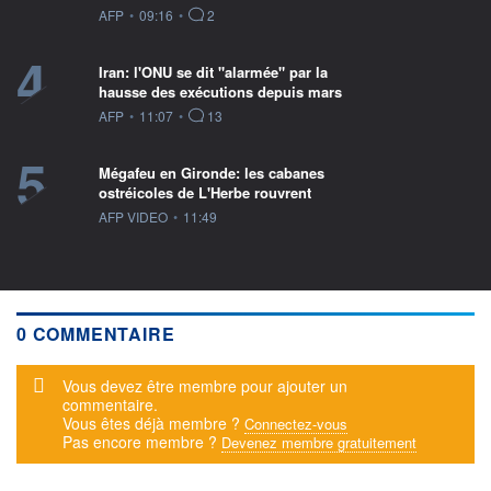
information fournie par
AFP
•
09:16
•
2
4
Iran: l'ONU se dit "alarmée" par la
hausse des exécutions depuis mars
information fournie par
AFP
•
11:07
•
13
5
Mégafeu en Gironde: les cabanes
ostréicoles de L'Herbe rouvrent
information fournie par
AFP VIDEO
•
11:49
0 COMMENTAIRE
Message d'alerte
Vous devez être membre pour ajouter un
commentaire.
Vous êtes déjà membre ?
Connectez-vous
Pas encore membre ?
Devenez membre gratuitement