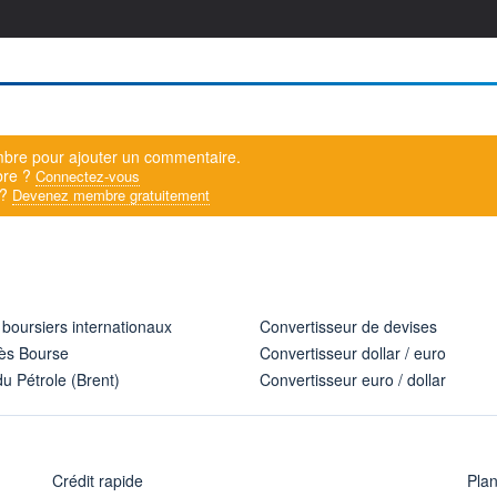
bre pour ajouter un commentaire.
bre ?
Connectez-vous
 ?
Devenez membre gratuitement
 boursiers internationaux
Convertisseur de devises
ès Bourse
Convertisseur dollar / euro
u Pétrole (Brent)
Convertisseur euro / dollar
Crédit rapide
Pla