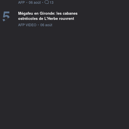
information fournie par
AFP
•
06 août
•
13
5
Mégafeu en Gironde: les cabanes
ostréicoles de L'Herbe rouvrent
information fournie par
AFP VIDEO
•
06 août