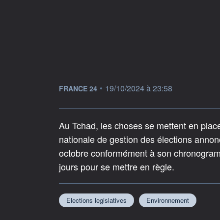
information fournie par
•
19/10/2024 à 23:58
FRANCE 24
Au Tchad, les choses se mettent en place
nationale de gestion des élections annon
octobre conformément à son chronogramm
jours pour se mettre en règle.
Elections legislatives
Environnement