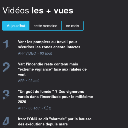
Vidéos
les + vues
Aujourd'hui
cette semaine
ce mois
1
Var : les pompiers au travail pour
sécuriser les zones encore intactes
information fournie par
AFP VIDEO
•
03 août
2
Var: l'incendie reste contenu mais
"extrême vigilance" face aux rafales de
vent
information fournie par
AFP
•
03 août
3
"Un goût de fumée " ? Des vignerons
varois dans l'incertitude pour le millésime
2026
information fournie par
AFP
•
06 août
•
2
4
Iran: l'ONU se dit "alarmée" par la hausse
des exécutions depuis mars