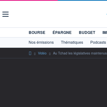
Menu
BOURSE
ÉPARGNE
BUDGET
IM
Nos émissions
Thématiques
Podcasts
Vidéo
Au Tchad les législatives maintenu