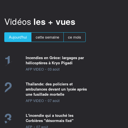
Vidéos
les + vues
Aujourd'hui
cette semaine
ce mois
1
Incendies en Grèce: largages par
hélicoptères à Kryo Pigadi
information fournie par
AFP VIDEO
•
03 août
2
Thaïlande: des policiers et
ambulances devant un lycée après
une fusillade mortelle
information fournie par
AFP VIDEO
•
07 août
3
L'incendie qui a touché les
Corbières "désormais fixé"
information fournie par
AFP
•
07 août