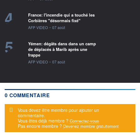
4
France: l'incendie qui a touché les
Corbières "désormais fixé"
information fournie par
AFP VIDEO
•
07 août
5
Yémen: dégâts dans dans un camp
de déplacés à Marib après une
frappe
information fournie par
AFP VIDEO
•
07 août
0 COMMENTAIRE
Message d'alerte
Vous devez être membre pour ajouter un
commentaire.
Vous êtes déjà membre ?
Connectez-vous
Pas encore membre ?
Devenez membre gratuitement