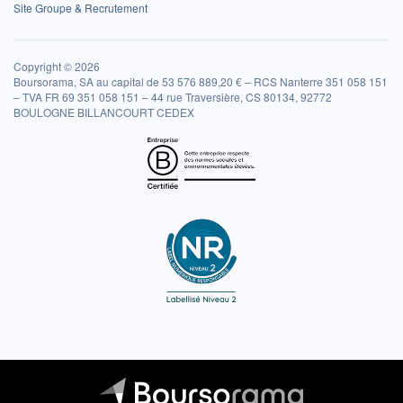
Site Groupe & Recrutement
Copyright © 2026
Boursorama, SA au capital de 53 576 889,20 € – RCS Nanterre 351 058 151
– TVA FR 69 351 058 151 – 44 rue Traversière, CS 80134, 92772
BOULOGNE BILLANCOURT CEDEX