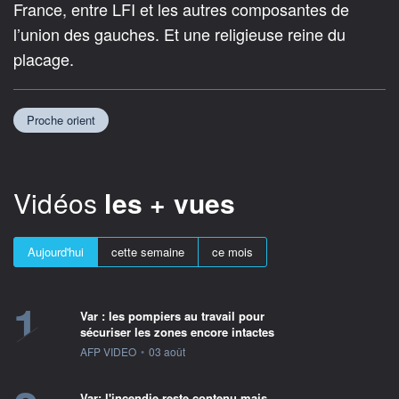
France, entre LFI et les autres composantes de
l’union des gauches. Et une religieuse reine du
placage.
Proche orient
Vidéos
les + vues
Aujourd'hui
cette semaine
ce mois
1
Var : les pompiers au travail pour
sécuriser les zones encore intactes
information fournie par
AFP VIDEO
•
03 août
Var: l'incendie reste contenu mais