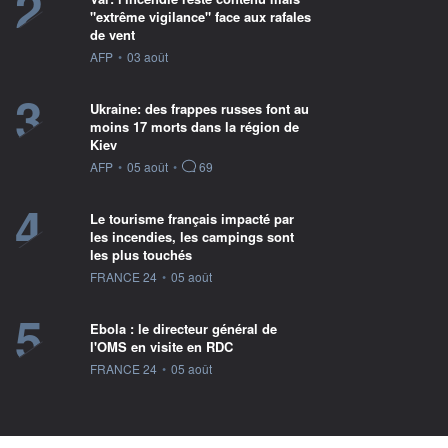
2
"extrême vigilance" face aux rafales
de vent
information fournie par
AFP
•
03 août
3
Ukraine: des frappes russes font au
moins 17 morts dans la région de
Kiev
information fournie par
AFP
•
05 août
•
69
4
Le tourisme français impacté par
les incendies, les campings sont
les plus touchés
information fournie par
FRANCE 24
•
05 août
5
Ebola : le directeur général de
l'OMS en visite en RDC
information fournie par
FRANCE 24
•
05 août