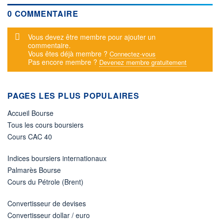
0 COMMENTAIRE
Message d'alerte
Vous devez être membre pour ajouter un
commentaire.
Vous êtes déjà membre ?
Connectez-vous
Pas encore membre ?
Devenez membre gratuitement
PAGES LES PLUS POPULAIRES
Accueil Bourse
Tous les cours boursiers
Cours CAC 40
Indices boursiers internationaux
Palmarès Bourse
Cours du Pétrole (Brent)
Convertisseur de devises
Convertisseur dollar / euro