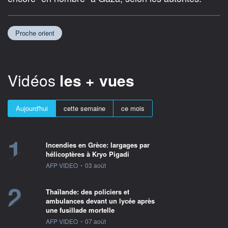
Proche orient
Vidéos
les + vues
Aujourd'hui
cette semaine
ce mois
1
Incendies en Grèce: largages par
hélicoptères à Kryo Pigadi
information fournie par
AFP VIDEO
•
03 août
2
Thaïlande: des policiers et
ambulances devant un lycée après
une fusillade mortelle
information fournie par
AFP VIDEO
•
07 août