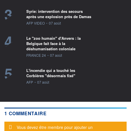
3
Syrie: intervention des secours
après une explosion près de Damas
information fournie par
AFP VIDEO
•
07 août
4
Le "zoo humain" d'Anvers : la
Belgique fait face à la
déshumanisation coloniale
information fournie par
FRANCE 24
•
07 août
5
L'incendie qui a touché les
Corbières "désormais fixé"
information fournie par
AFP
•
07 août
1 COMMENTAIRE
Message d'alerte
Vous devez être membre pour ajouter un