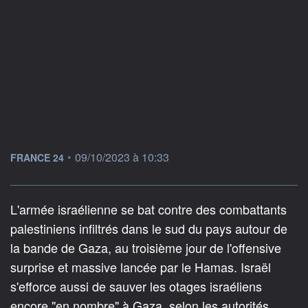
information fournie par
•
09/10/2023 à 10:33
FRANCE 24
L'armée israélienne se bat contre des combattants
palestiniens infiltrés dans le sud du pays autour de
la bande de Gaza, au troisième jour de l'offensive
surprise et massive lancée par le Hamas. Israël
s'efforce aussi de sauver les otages israéliens
encore "en nombre" à Gaza, selon les autorités.