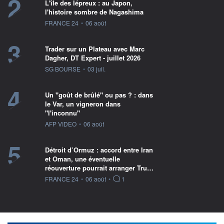
2
L'île des lépreux : au Japon,
l'histoire sombre de Nagashima
information fournie par
FRANCE 24
•
06 août
3
Trader sur un Plateau avec Marc
Dagher, DT Expert - juillet 2026
information fournie par
SG BOURSE
•
03 juil.
4
Un "goût de brûlé" ou pas ? : dans
le Var, un vigneron dans
"l'inconnu"
information fournie par
AFP VIDEO
•
06 août
5
Détroit d’Ormuz : accord entre Iran
et Oman, une éventuelle
réouverture pourrait arranger Tru…
information fournie par
FRANCE 24
•
06 août
•
1