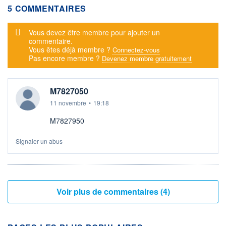
5 COMMENTAIRES
Message d'alerte
Vous devez être membre pour ajouter un
commentaire.
Vous êtes déjà membre ?
Connectez-vous
Pas encore membre ?
Devenez membre gratuitement
M7827050
11 novembre
•
19:18
M7827950
Signaler un abus
Voir plus de commentaires (4)