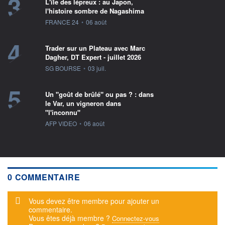
3
L'île des lépreux : au Japon,
l'histoire sombre de Nagashima
information fournie par
FRANCE 24
•
06 août
4
Trader sur un Plateau avec Marc
Dagher, DT Expert - juillet 2026
information fournie par
SG BOURSE
•
03 juil.
5
Un "goût de brûlé" ou pas ? : dans
le Var, un vigneron dans
"l'inconnu"
information fournie par
AFP VIDEO
•
06 août
0 COMMENTAIRE
Message d'alerte
Vous devez être membre pour ajouter un
commentaire.
Vous êtes déjà membre ?
Connectez-vous