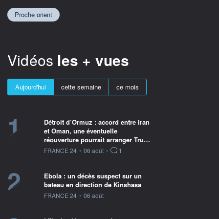
Proche orient
Vidéos
les + vues
Aujourd'hui
cette semaine
ce mois
1
Détroit d’Ormuz : accord entre Iran
et Oman, une éventuelle
réouverture pourrait arranger Tru…
information fournie par
FRANCE 24
•
06 août
•
1
2
Ebola : un décès suspect sur un
bateau en direction de Kinshasa
information fournie par
FRANCE 24
•
06 août