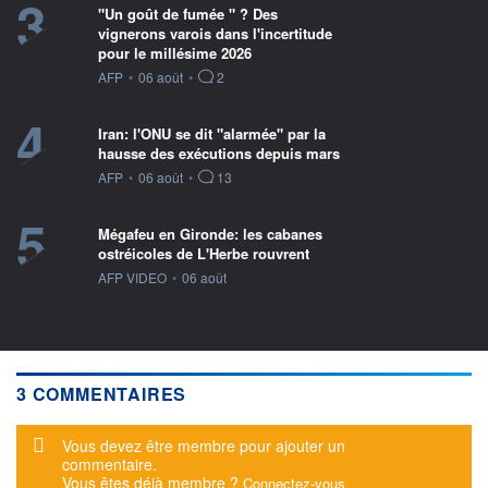
3
"Un goût de fumée " ? Des
vignerons varois dans l'incertitude
pour le millésime 2026
information fournie par
AFP
•
06 août
•
2
4
Iran: l'ONU se dit "alarmée" par la
hausse des exécutions depuis mars
information fournie par
AFP
•
06 août
•
13
5
Mégafeu en Gironde: les cabanes
ostréicoles de L'Herbe rouvrent
information fournie par
AFP VIDEO
•
06 août
3 COMMENTAIRES
Message d'alerte
Vous devez être membre pour ajouter un
commentaire.
Vous êtes déjà membre ?
Connectez-vous