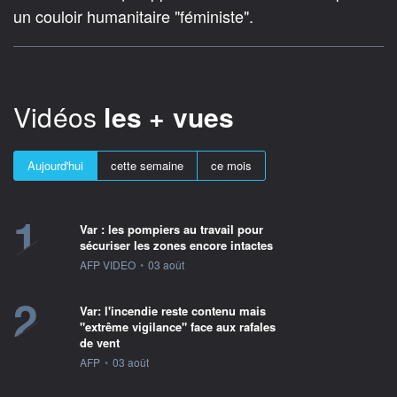
un couloir humanitaire "féministe".
Vidéos
les + vues
Aujourd'hui
cette semaine
ce mois
1
Var : les pompiers au travail pour
sécuriser les zones encore intactes
information fournie par
AFP VIDEO
•
03 août
2
Var: l'incendie reste contenu mais
"extrême vigilance" face aux rafales
de vent
information fournie par
AFP
•
03 août