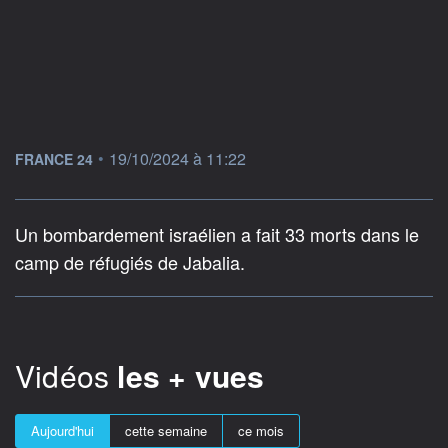
information fournie par
•
19/10/2024 à 11:22
FRANCE 24
Un bombardement israélien a fait 33 morts dans le
camp de réfugiés de Jabalia.
Vidéos
les + vues
Aujourd'hui
cette semaine
ce mois