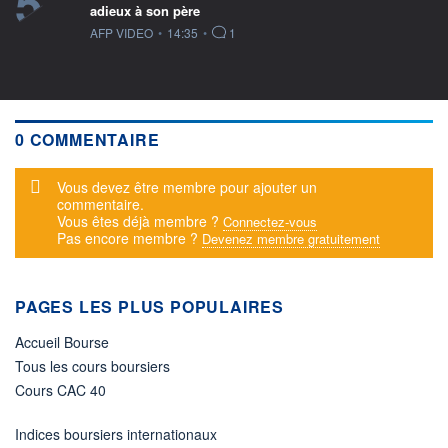
5
adieux à son père
information fournie par
AFP VIDEO
•
14:35
•
1
0 COMMENTAIRE
Message d'alerte
Vous devez être membre pour ajouter un
commentaire.
Vous êtes déjà membre ?
Connectez-vous
Pas encore membre ?
Devenez membre gratuitement
PAGES LES PLUS POPULAIRES
Accueil Bourse
Tous les cours boursiers
Cours CAC 40
Indices boursiers internationaux