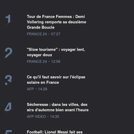
1
Tour de France Femmes : Demi
Vollering remporte sa deuxième
Grande Boucle
information fournie par
FRANCE 24
•
07:27
2
"Slow tourisme" : voyager lent,
voyager doux
information fournie par
FRANCE 24
•
12:56
3
Ce qu'il faut savoir sur l'éclipse
solaire en France
information fournie par
AFP
•
14:28
4
Sécheresse : dans les villes, des
airs d'automne bien avant l'heure
information fournie par
AFP VIDEO
•
14:35
Football: Lionel Messi fait ses