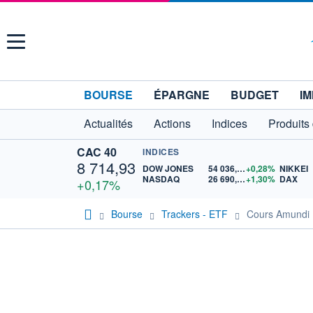
Menu
BOURSE
ÉPARGNE
BUDGET
IM
Actualités
Actions
Indices
Produits
CAC 40
INDICES
8 714,93
DOW JONES
54 036,93
+0,28%
NIKKEI
NASDAQ
26 690,62
+1,30%
DAX
+0,17%
Bourse
Trackers - ETF
Cours Amundi