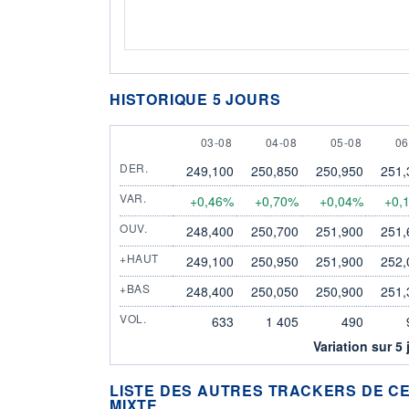
HISTORIQUE 5 JOURS
3 AUGUST
4 AUGUST
5 AUGUST
6 
03-08
04-08
05-08
06
DER.
249,100
250,850
250,950
251,
VAR.
+0,46%
+0,70%
+0,04%
+0,
OUV.
248,400
250,700
251,900
251,
+HAUT
249,100
250,950
251,900
252,
+BAS
248,400
250,050
250,900
251,
VOL.
633
1 405
490
Variation sur 5 
LISTE DES AUTRES TRACKERS DE CE
MIXTE