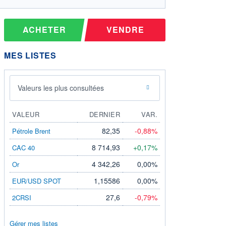
ACHETER
VENDRE
MES LISTES
Valeurs les plus consultées
VALEUR
DERNIER
VAR.
82,35
-0,88%
Pétrole Brent
8 714,93
+0,17%
CAC 40
4 342,26
0,00%
Or
1,15586
0,00%
EUR/USD SPOT
27,6
-0,79%
2CRSI
Gérer mes listes