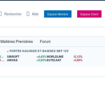
Rechercher
Aide
Espace Membre
Espace Client
Matières Premières
Forum
+ FORTES HAUSSES ET BAISSES SBF 120
1,1559
$US
UBISOFT
+4,43%
WORLDLINE
-5,12%
0
$US
ABIVAX
+3,54%
EUTELSAT
-4,58%