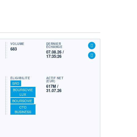
VOLUME
DERNIER
ÉCHANGE
683
07.08.26 /
17:35:26
ÉLIGIBILITÉ
ACTIF NET
(EUR)
SRD
617M /
BOURSOVIE
31.07.26
LUX
BOURSOVIE
CTO
BUSINESS