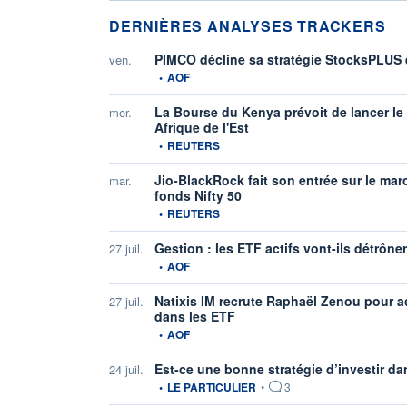
DERNIÈRES ANALYSES TRACKERS
PIMCO décline sa stratégie StocksPLUS
ven.
information fournie par
•
AOF
La Bourse du Kenya prévoit de lancer le 
mer.
Afrique de l'Est
information fournie par
•
REUTERS
Jio-BlackRock fait son entrée sur le mar
mar.
fonds Nifty 50
information fournie par
•
REUTERS
Gestion : les ETF actifs vont-ils détrône
27 juil.
information fournie par
•
AOF
Natixis IM recrute Raphaël Zenou pour 
27 juil.
dans les ETF
information fournie par
•
AOF
Est-ce une bonne stratégie d’investir d
24 juil.
information fournie par
•
LE PARTICULIER
•
3