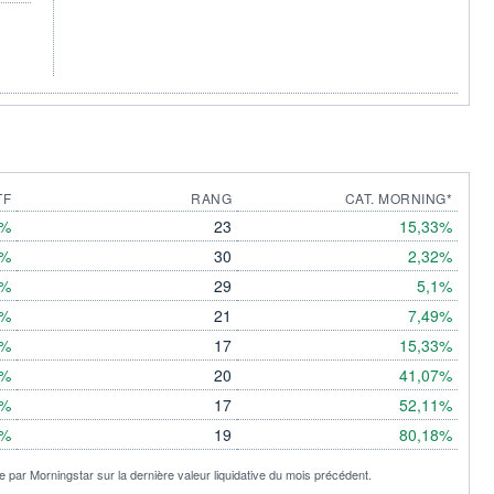
TF
RANG
CAT. MORNING*
5%
23
15,33%
6%
30
2,32%
6%
29
5,1%
9%
21
7,49%
7%
17
15,33%
8%
20
41,07%
5%
17
52,11%
8%
19
80,18%
 par Morningstar sur la dernière valeur liquidative du mois précédent.