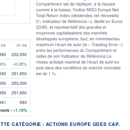
Compartiment est de répliquer, à la hausse
comme à la baisse, l'indice MSCI Europe Net
Total Return Index (dividendes net réinvestis)
(l'« Indicateur de Référence »), libellé en Euros
(EUR), et représentatif des grandes et
moyennes capitalisations des marchés
développés européens, tout, en minimisantau
maximum l'écart de suivi (la « Tracking Error »)
AUGUST
7 AUGUST
-08
07-08
entre les performances du Compartiment et
350
252,050
celles de son Indicateur de Référence.Le
niveau anticipé maximal de l'écart de suivi ex-
16%
+0,28%
post dans des conditions de marché normales
650
251,850
est de 1 %.
000
253,000
350
251,850
941
683
jours :
+1,18%
TTE CATÉGORIE : ACTIONS EUROPE GDES CAP.