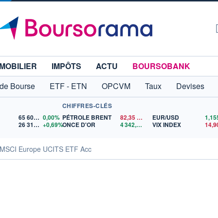
MOBILIER
IMPÔTS
ACTU
BOURSOBANK
 de Bourse
ETF - ETN
OPCVM
Taux
Devises
CHIFFRES-CLÉS
65 606,71
0,00%
PÉTROLE BRENT
82,35
$US
EUR/USD
26 319,45
+0,69%
ONCE D'OR
4 342,26
$US
VIX INDEX
14,9
 MSCI Europe UCITS ETF Acc