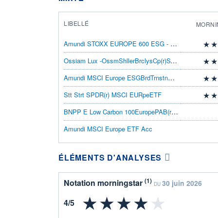
LIBELLÉ
MORNI
Amundi STOXX EUROPE 600 ESG - DR EUR (C)
Ossiam Lux -OssmShllerBrclysCp(r)SVlTRTF1C
Amundi MSCI Europe ESGBrdTrnstnETFDREURC
Stt Strt SPDR(r) MSCI EURpeETF
BNPP E Low Carbon 100EuropePAB(r) ETFSDInc
Amundi MSCI Europe ETF Acc
ÉLÉMENTS D'ANALYSES
(1)
Notation morningstar
30 juin 2026
DU