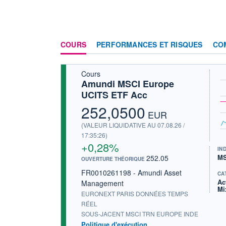
COURS
PERFORMANCES ET RISQUES
CO
Cours
Amundi MSCI Europe
UCITS ETF Acc
252,0500
EUR
(VALEUR LIQUIDATIVE AU 07.08.26 /
17:35:26)
+0,28%
IN
MS
252.05
OUVERTURE THÉORIQUE
FR0010261198 - Amundi Asset
CA
Ac
Management
Mi
EURONEXT PARIS DONNÉES TEMPS
RÉEL
SOUS-JACENT MSCI TRN EUROPE INDE
Politique d'exécution