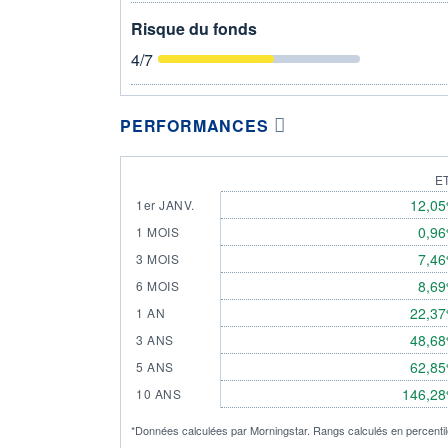
Risque du fonds
4
/7
PERFORMANCES
E
12,0
1er JANV.
0,9
1 MOIS
7,4
3 MOIS
8,6
6 MOIS
22,3
1 AN
48,6
3 ANS
62,8
5 ANS
146,2
10 ANS
*Données calculées par Morningstar. Rangs calculés en percentile