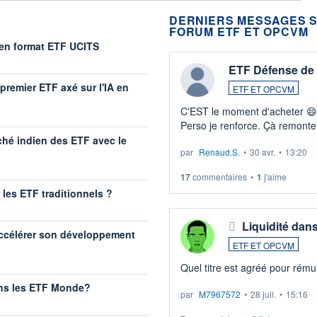
DERNIERS MESSAGES S
FORUM ETF ET OPCVM
 en format ETF UCITS
ETF Défense de 
premier ETF axé sur l'IA en
ETF ET OPCVM
C'EST le moment d'acheter 😄​
Perso je renforce. Çà remonte
guerre du moyen-orient. Invest
ché indien des ETF avec le
par
Renaud.S.
•
30 avr.
•
13:20
LU3 ...
17
commentaires
•
1
j'aime
r les ETF traditionnels ?
Liquidité dan
accélérer son développement
ETF ET OPCVM
Quel titre est agréé pour rémun
ans les ETF Monde?
par
M7967572
•
28 juil.
•
15:16