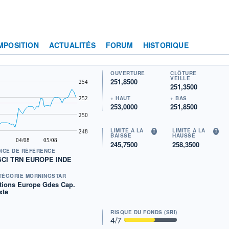
MPOSITION
ACTUALITÉS
FORUM
HISTORIQUE
OUVERTURE
CLÔTURE
VEILLE
251,8500
254
251,3500
+ HAUT
+ BAS
252
253,0000
251,8500
250
LIMITE À LA
LIMITE À LA
248
BAISSE
HAUSSE
04/08
05/08
245,7500
258,3500
DICE DE RÉFÉRENCE
CI TRN EUROPE INDE
TÉGORIE MORNINGSTAR
tions Europe Gdes Cap.
xte
RISQUE DU FONDS (SRI)
4
/7