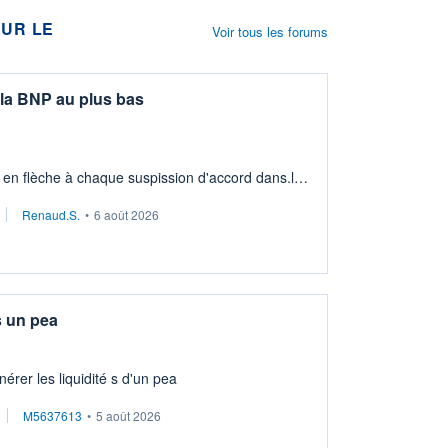
UR LE
Voir tous les forums
la BNP au plus bas
 en flèche à chaque suspission d'accord dans.la
issement long terme tip top pour sa retraite.
Renaud.S.
•
6 août 2026
s un pea
érer les liquidité s d'un pea
M5637613
•
5 août 2026