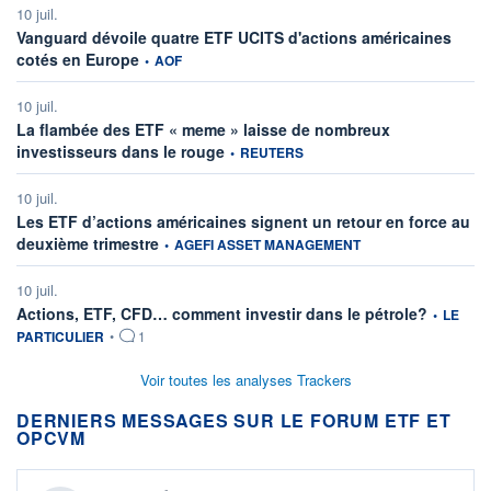
10 juil.
Vanguard dévoile quatre ETF UCITS d'actions américaines
information fournie par
cotés en Europe
•
AOF
10 juil.
La flambée des ETF « meme » laisse de nombreux
information fournie par
investisseurs dans le rouge
•
REUTERS
10 juil.
Les ETF d’actions américaines signent un retour en force au
information fournie par
deuxième trimestre
•
AGEFI ASSET MANAGEMENT
10 juil.
information
Actions, ETF, CFD… comment investir dans le pétrole?
•
LE
PARTICULIER
•
1
Voir toutes les analyses Trackers
DERNIERS MESSAGES SUR LE FORUM ETF ET
OPCVM