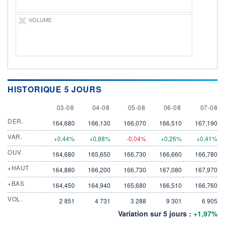
VOLUME
HISTORIQUE 5 JOURS
3 AUGUST
4 AUGUST
5 AUGUST
6 AUGUST
7 AUGU
03-08
04-08
05-08
06-08
07-08
DER.
164,680
166,130
166,070
166,510
167,190
VAR.
+0,44%
+0,88%
-0,04%
+0,26%
+0,41%
OUV.
164,680
165,650
166,730
166,660
166,780
+HAUT
164,880
166,200
166,730
167,080
167,970
+BAS
164,450
164,940
165,680
166,510
166,760
VOL.
2 851
4 731
3 288
9 301
6 905
Variation sur 5 jours :
+1,97%