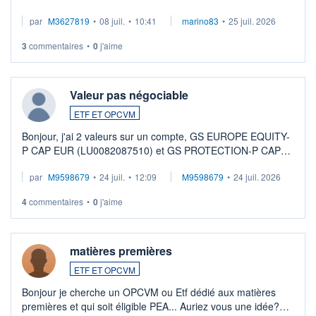
par
M3627819
•
08 juil.
•
10:41
marino83
•
25 juil. 2026
3
commentaires
•
0
j'aime
Valeur pas négociable
ETF ET OPCVM
Bonjour, j'ai 2 valeurs sur un compte, GS EUROPE EQUITY-
P CAP EUR (LU0082087510) et GS PROTECTION-P CAP
EUR (LU0546913194), que je souhaite vendre. Lorsque je
par
M9598679
•
24 juil.
•
12:09
M9598679
•
24 juil. 2026
veux procéder à la vente, on me signale ...
4
commentaires
•
0
j'aime
matières premières
ETF ET OPCVM
Bonjour je cherche un OPCVM ou Etf dédié aux matières
premières et qui soit éligible PEA... Auriez vous une idée?