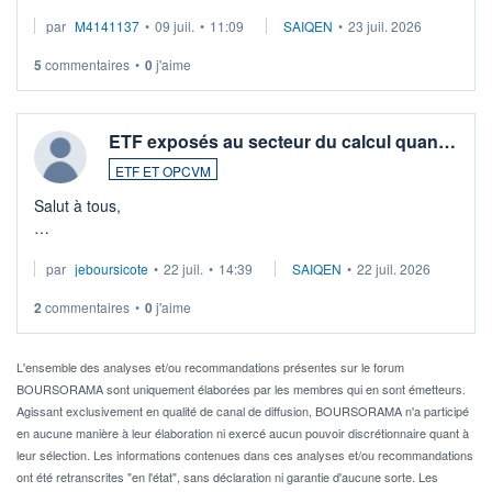
Merci de vos conseils
par
M4141137
•
09 juil.
•
11:09
SAIQEN
•
23 juil. 2026
5
commentaires
•
0
j'aime
ETF exposés au secteur du calcul quan…
ETF ET OPCVM
Salut à tous,
Je cherche à investir sur le secteur du calcul quantique, mais
par
jeboursicote
•
22 juil.
•
14:39
SAIQEN
•
22 juil. 2026
via un ETF plutôt que des actions individuelles.
2
commentaires
•
0
j'aime
Idéalement, je voudrais qu'il soit éligible au PEA.
Pour l' ...
L'ensemble des analyses et/ou recommandations présentes sur le forum
BOURSORAMA sont uniquement élaborées par les membres qui en sont émetteurs.
Agissant exclusivement en qualité de canal de diffusion, BOURSORAMA n'a participé
en aucune manière à leur élaboration ni exercé aucun pouvoir discrétionnaire quant à
leur sélection. Les informations contenues dans ces analyses et/ou recommandations
ont été retranscrites "en l'état", sans déclaration ni garantie d'aucune sorte. Les