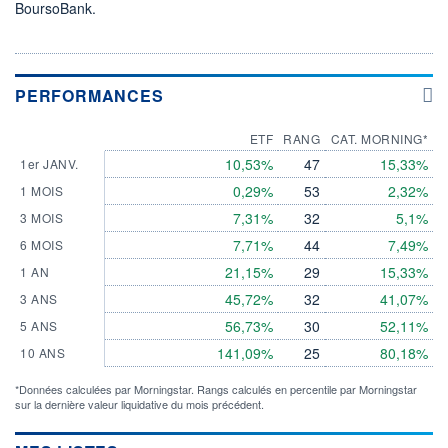
BoursoBank.
PERFORMANCES
ETF
RANG
CAT. MORNING*
10,53%
47
15,33%
1er JANV.
0,29%
53
2,32%
1 MOIS
7,31%
32
5,1%
3 MOIS
7,71%
44
7,49%
6 MOIS
21,15%
29
15,33%
1 AN
45,72%
32
41,07%
3 ANS
56,73%
30
52,11%
5 ANS
141,09%
25
80,18%
10 ANS
*Données calculées par Morningstar. Rangs calculés en percentile par Morningstar
sur la dernière valeur liquidative du mois précédent.