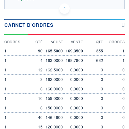
LU1681040223 - Amundi Luxembourg S.A.
EURONEXT PARIS DONNÉES TEMPS RÉEL
Politique d'exécution
CARNET D'ORDRES
170
168
ORDRES
QTÉ
ACHAT
VENTE
QTÉ
ORDRES
1
90
165,5000
169,3500
355
1
166
1
4
163,0000
168,7800
632
1
164
04/08
05/08
1
12
162,5000
0,0000
0
0
INDICE DE RÉFÉRENCE
CATÉGORIE MORNINGSTAR
1
3
162,0000
0,0000
0
0
Actions Europe Gdes Cap.
Mixte
1
6
160,0000
0,0000
0
0
OUVERTURE
CLÔTURE VEILLE
1
10
159,0000
0,0000
0
0
166,7800
166,5100
+ HAUT
+ BAS
1
6
150,0000
0,0000
0
0
167,9700
166,7600
1
40
146,4600
0,0000
0
0
VOLUME
DERNIER ÉCHANGE
6 905
07.08.26 / 17:35:25
1
15
126,0000
0,0000
0
0