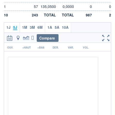
LIMITE À LA
LIMITE À LA
1
57
135,0500
0,0000
0
0
BAISSE
HAUSSE
163,0200
171,3600
10
243
TOTAL
TOTAL
987
2
ÉLIGIBILITÉ
ACTIF NET (EUR)
1 836M / 31.07.26
SRD
BOURSOVIE LUX
1J
5J
1M
3M
6M
1A
5A
10A
CTO BUSINESS
Compare
RISQUE DU FONDS (SRI)
4
/7
r
OUV.
+HAUT
+BAS
DER.
VAR.
VOL.
+ PORTEFEUILLE
+ LISTE