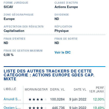
FORME JURIDIQUE
CLASSE D'ACTIFS
SICAV
Actions Europe
ZONE GÉOGRAPHIQUE
DIVIDENDE
Europe
ND
AFFECTATION DES RÉSULTATS
RÉPLICATION
Capitalisation
Physique
FRAIS D'ENTRÉE
FRAIS DE SORTIE
ND
ND
FRAIS DE GESTION MAXIMUM
Voir le DIC
0,08 %
LISTE DES AUTRES TRACKERS DE CETTE
CATÉGORIE : ACTIONS EUROPE GDES CAP.
MIXTE
PERF.
LIBELLÉ
MORNINGSTAR
DERN. VL
DATE VL
1ER JANV.
Amundi STOXX EUROPE 600 ESG - DR EUR (C)
100,0284
9 juin 2022
12,00%
5
Ossiam Lux -OssmShllerBrclysCp(r)SVlTRTF1C
446,736
9 juin 2022
19,49%
4