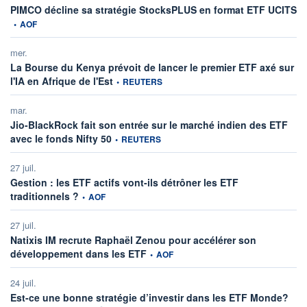
in
PIMCO décline sa stratégie StocksPLUS en format ETF UCITS
•
AOF
mer.
La Bourse du Kenya prévoit de lancer le premier ETF axé sur
information fournie par
l'IA en Afrique de l'Est
•
REUTERS
mar.
Jio-BlackRock fait son entrée sur le marché indien des ETF
information fournie par
avec le fonds Nifty 50
•
REUTERS
27 juil.
Gestion : les ETF actifs vont-ils détrôner les ETF
information fournie par
traditionnels ?
•
AOF
27 juil.
Natixis IM recrute Raphaël Zenou pour accélérer son
information fournie par
développement dans les ETF
•
AOF
24 juil.
infor
Est-ce une bonne stratégie d’investir dans les ETF Monde?