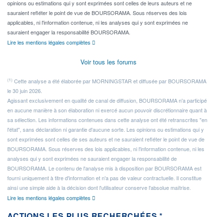
opinions ou estimations qui y sont exprimées sont celles de leurs auteurs et ne
sauraient refléter le point de vue de BOURSORAMA. Sous réserves des lois
applicables, ni l'information contenue, ni les analyses qui y sont exprimées ne
sauraient engager la responsabilité BOURSORAMA.
Lire les mentions légales complètes
Voir tous les forums
(1)
Cette analyse a été élaborée par MORNINGSTAR et diffusée par BOURSORAMA
le 30 juin 2026.
Agissant exclusivement en qualité de canal de diffusion, BOURSORAMA n'a participé
en aucune manière à son élaboration ni exercé aucun pouvoir discrétionnaire quant à
sa sélection. Les informations contenues dans cette analyse ont été retranscrites "en
l'état", sans déclaration ni garantie d'aucune sorte. Les opinions ou estimations qui y
sont exprimées sont celles de ses auteurs et ne sauraient refléter le point de vue de
BOURSORAMA. Sous réserves des lois applicables, ni l'information contenue, ni les
analyses qui y sont exprimées ne sauraient engager la responsabilité de
BOURSORAMA. Le contenu de l'analyse mis à disposition par BOURSORAMA est
fourni uniquement à titre d'information et n'a pas de valeur contractuelle. Il constitue
ainsi une simple aide à la décision dont l'utilisateur conserve l'absolue maîtrise.
Lire les mentions légales complètes
ACTIONS LES PLUS RECHERCHÉES *