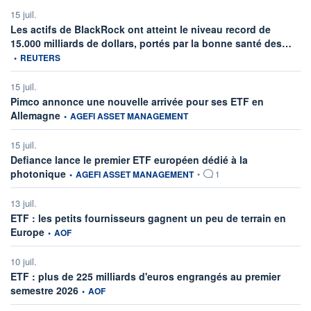
15 juil.
Les actifs de BlackRock ont atteint le niveau record de
infor
15.000 milliards de dollars, portés par la bonne santé des…
•
REUTERS
15 juil.
Pimco annonce une nouvelle arrivée pour ses ETF en
information fournie par
Allemagne
•
AGEFI ASSET MANAGEMENT
15 juil.
Defiance lance le premier ETF européen dédié à la
information fournie par
photonique
•
AGEFI ASSET MANAGEMENT
•
1
13 juil.
ETF : les petits fournisseurs gagnent un peu de terrain en
information fournie par
Europe
•
AOF
10 juil.
ETF : plus de 225 milliards d'euros engrangés au premier
information fournie par
semestre 2026
•
AOF