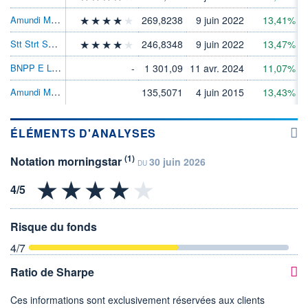
Amundi MSCI Europe ESGBrdTrnstnETFDREURC
269,8238
9 juin 2022
13,41%
5
Stt Strt SPDR(r) MSCI EURpeETF
246,8348
9 juin 2022
13,47%
5
BNPP E Low Carbon 100EuropePAB(r) ETFSDInc
-
1 301,09
11 avr. 2024
11,07%
Amundi MSCI Europe ETF Acc
135,5071
4 juin 2015
13,43%
5
ÉLÉMENTS D'ANALYSES
(1)
Notation morningstar
30 juin 2026
DU
Risque du fonds
4
/7
Ratio de Sharpe
Ces informations sont exclusivement réservées aux clients