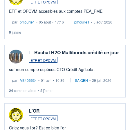
ETF ET OPCVM
ETF et OPCVM accesibles aux comptes PEA_PME
par
pmourie1
•
05 août
•
17:16
pmourie1
•
5 août 2026
0
j'aime
Rachat H2O Multibonds crédité ce jour
ETF ET OPCVM
sur mon compte espèces CTO Crédit Agricole .
par
M3406634
•
01 avr.
•
10:39
SAIQEN
•
29 juil. 2026
24
commentaires
•
2
j'aime
L'OR
ETF ET OPCVM
Oriez vous l'or? Est ce bien l'or