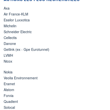
Axa
Air France-KLM
Essilor Luxxotica
Michelin
Schneider Electric
Cellectis
Danone
Getlink (ex - Gpe Eurotunnel)
LVMH
Nicox
Nokia
Veolia Environnement
Eramet
Alstom
Forvia
Quadient
Solocal