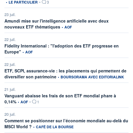
•
LE PARTICULIER
•
3
23 juil.
Amundi mise sur l'intelligence artificielle avec deux
information fournie par
nouveaux ETF thématiques
•
AOF
22 juil.
Fidelity International : "l'adoption des ETF progresse en
information fournie par
Europe"
•
AOF
22 juil.
ETF, SCPI, assurance-vie : les placements qui permettent de
information fournie par
diversifier son patrimoine
•
BOURSORAMA AVEC EDITORIALINK
21 juil.
Vanguard abaisse les frais de son ETF mondial phare à
information fournie par
0,14%
•
AOF
•
1
20 juil.
Comment se positionner sur l’économie mondiale au-delà du
information fournie par
MSCI World ?
•
CAFÉ DE LA BOURSE