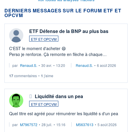
DERNIERS MESSAGES SUR LE FORUM ETF ET
OPCVM
ETF Défense de la BNP au plus bas
ETF ET OPCVM
C'EST le moment d'acheter 😄​
Perso je renforce. Çà remonte en flèche à chaque
suspission d'accord dans.la guerre du moyen-orient.
par
Renaud.S.
•
30 avr.
•
13:20
Renaud.S.
•
6 août 2026
Investissement long terme tip top pour sa retraite.
LU3 ...
17
commentaires
•
1
j'aime
Liquidité dans un pea
ETF ET OPCVM
Quel titre est agréé pour rémunérer les liquidité s d'un pea
par
M7967572
•
28 juil.
•
15:16
M5637613
•
5 août 2026