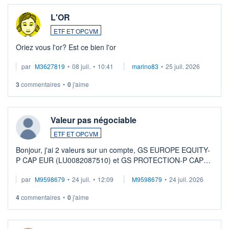
L'OR
ETF ET OPCVM
Oriez vous l'or? Est ce bien l'or
par
M3627819
•
08 juil.
•
10:41
marino83
•
25 juil. 2026
3
commentaires
•
0
j'aime
Valeur pas négociable
ETF ET OPCVM
Bonjour, j'ai 2 valeurs sur un compte, GS EUROPE EQUITY-
P CAP EUR (LU0082087510) et GS PROTECTION-P CAP
EUR (LU0546913194), que je souhaite vendre. Lorsque je
par
M9598679
•
24 juil.
•
12:09
M9598679
•
24 juil. 2026
veux procéder à la vente, on me signale ...
4
commentaires
•
0
j'aime