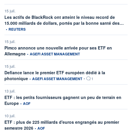
15 juil.
Les actifs de BlackRock ont atteint le niveau record de
infor
15.000 milliards de dollars, portés par la bonne santé des…
•
REUTERS
15 juil.
Pimco annonce une nouvelle arrivée pour ses ETF en
information fournie par
Allemagne
•
AGEFI ASSET MANAGEMENT
15 juil.
Defiance lance le premier ETF européen dédié à la
information fournie par
photonique
•
AGEFI ASSET MANAGEMENT
•
1
13 juil.
ETF : les petits fournisseurs gagnent un peu de terrain en
information fournie par
Europe
•
AOF
10 juil.
ETF : plus de 225 milliards d'euros engrangés au premier
information fournie par
semestre 2026
•
AOF