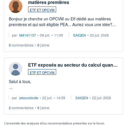
matières premières
ETF ET OPCVM
Bonjour je cherche un OPCVM ou Etf dédié aux matières
premières et qui soit éligible PEA... Auriez vous une idée?
Merci de vos conseils
par
M4141137
•
09 juil.
•
11:09
SAIQEN
•
23 juil. 2026
5
commentaires
•
0
j'aime
ETF exposés au secteur du calcul quan…
ETF ET OPCVM
Salut à tous,
Je cherche à investir sur le secteur du calcul quantique, mais
par
jeboursicote
•
22 juil.
•
14:39
SAIQEN
•
22 juil. 2026
via un ETF plutôt que des actions individuelles.
2
commentaires
•
0
j'aime
Idéalement, je voudrais qu'il soit éligible au PEA.
Pour l' ...
L'ensemble des analyses et/ou recommandations présentes sur le forum