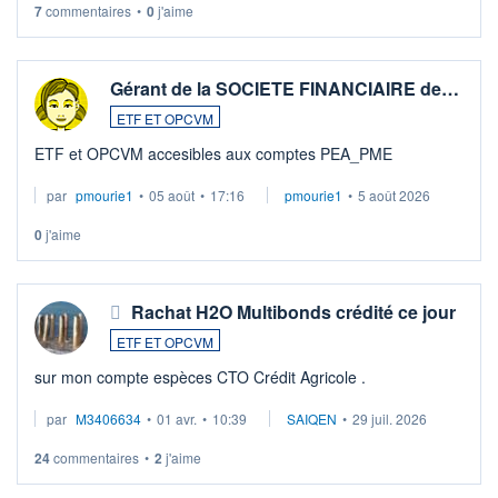
7
commentaires
•
0
j'aime
Gérant de la SOCIETE FINANCIAIRE de…
ETF ET OPCVM
ETF et OPCVM accesibles aux comptes PEA_PME
par
pmourie1
•
05 août
•
17:16
pmourie1
•
5 août 2026
0
j'aime
Rachat H2O Multibonds crédité ce jour
ETF ET OPCVM
sur mon compte espèces CTO Crédit Agricole .
par
M3406634
•
01 avr.
•
10:39
SAIQEN
•
29 juil. 2026
24
commentaires
•
2
j'aime