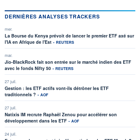
DERNIÈRES ANALYSES TRACKERS
mer.
La Bourse du Kenya prévoit de lancer le premier ETF axé sur
information fournie par
l'IA en Afrique de l'Est
•
REUTERS
mar.
Jio-BlackRock fait son entrée sur le marché indien des ETF
information fournie par
avec le fonds Nifty 50
•
REUTERS
27 juil.
Gestion : les ETF actifs vont-ils détrôner les ETF
information fournie par
traditionnels ?
•
AOF
27 juil.
Natixis IM recrute Raphaël Zenou pour accélérer son
information fournie par
développement dans les ETF
•
AOF
24 juil.
infor