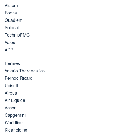
Alstom
Forvia
Quadient
Solocal
TechnipFMC
Valeo
ADP
Hermes
Valerio Therapeutics
Pernod Ricard
Ubisoft
Airbus
Air Liquide
Accor
Capgemini
Worldline
Kleaholding