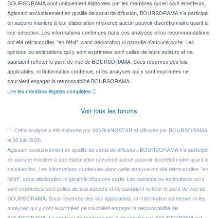
BOURSORAMA sont uniquement élaborées par les membres qui en sont émetteurs.
Agissant exclusivement en qualité de canal de diffusion, BOURSORAMA n'a participé
en aucune manière à leur élaboration ni exercé aucun pouvoir discrétionnaire quant à
leur sélection. Les informations contenues dans ces analyses et/ou recommandations
ont été retranscrites "en l'état", sans déclaration ni garantie d'aucune sorte. Les
opinions ou estimations qui y sont exprimées sont celles de leurs auteurs et ne
sauraient refléter le point de vue de BOURSORAMA. Sous réserves des lois
applicables, ni l'information contenue, ni les analyses qui y sont exprimées ne
sauraient engager la responsabilité BOURSORAMA.
Lire les mentions légales complètes
Voir tous les forums
(1)
Cette analyse a été élaborée par MORNINGSTAR et diffusée par BOURSORAMA
le 30 juin 2026.
Agissant exclusivement en qualité de canal de diffusion, BOURSORAMA n'a participé
en aucune manière à son élaboration ni exercé aucun pouvoir discrétionnaire quant à
sa sélection. Les informations contenues dans cette analyse ont été retranscrites "en
l'état", sans déclaration ni garantie d'aucune sorte. Les opinions ou estimations qui y
sont exprimées sont celles de ses auteurs et ne sauraient refléter le point de vue de
BOURSORAMA. Sous réserves des lois applicables, ni l'information contenue, ni les
analyses qui y sont exprimées ne sauraient engager la responsabilité de
BOURSORAMA. Le contenu de l'analyse mis à disposition par BOURSORAMA est