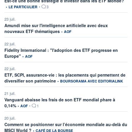
Est-ce une bonne stratégie d’investir dans les ETF Monde?
•
LE PARTICULIER
•
3
23 juil.
Amundi mise sur l'intelligence artificielle avec deux
information fournie par
nouveaux ETF thématiques
•
AOF
22 juil.
Fidelity International : "l'adoption des ETF progresse en
information fournie par
Europe"
•
AOF
22 juil.
ETF, SCPI, assurance-vie : les placements qui permettent de
information fournie par
diversifier son patrimoine
•
BOURSORAMA AVEC EDITORIALINK
21 juil.
Vanguard abaisse les frais de son ETF mondial phare à
information fournie par
0,14%
•
AOF
•
1
20 juil.
Comment se positionner sur l’économie mondiale au-delà du
information fournie par
MSCI World ?
•
CAFÉ DE LA BOURSE