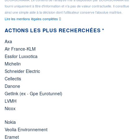
fourni uniquement à titre d'information et n'a pas de valeur contractuelle. Il constitue
ainsi une simple aide à la décision dont l'utilisateur conserve l'absolue maîtrise.
Lire les mentions légales complètes
ACTIONS LES PLUS RECHERCHÉES *
Axa
Air France-KLM
Essilor Luxxotica
Michelin
Schneider Electric
Cellectis
Danone
Getlink (ex - Gpe Eurotunnel)
LVMH
Nicox
Nokia
Veolia Environnement
Eramet