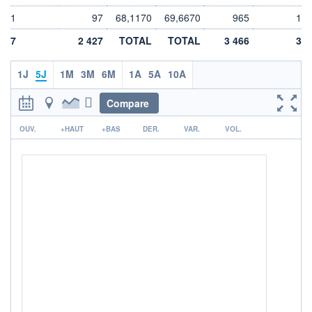
0,0000
0,0000
1
97
68,1170
69,6670
965
1
VOLUME
DERNIER ÉCHANGE
7
2 427
TOTAL
TOTAL
3 466
3
0
06.08.26 / 16:28:42
LIMITE À LA
LIMITE À LA
1J
5J
1M
3M
6M
1A
5A
10A
BAISSE
HAUSSE
67,1450
70,5870
Compare
ÉLIGIBILITÉ
ACTIF NET (EUR)
613M / 31.07.26
BOURSOVIE
r
OUV.
+HAUT
+BAS
DER.
VAR.
VOL.
RISQUE DU FONDS (SRI)
6
/7
+ PORTEFEUILLE
+ LISTE