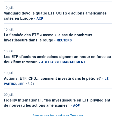
10 juil.
Vanguard dévoile quatre ETF UCITS d'actions américaines
information fournie par
cotés en Europe
•
AOF
10 juil.
La flambée des ETF « meme » laisse de nombreux
information fournie par
investisseurs dans le rouge
•
REUTERS
10 juil.
Les ETF d’actions américaines signent un retour en force au
information fournie par
deuxième trimestre
•
AGEFI ASSET MANAGEMENT
10 juil.
information
Actions, ETF, CFD… comment investir dans le pétrole?
•
LE
PARTICULIER
•
1
09 juil.
Fidelity International : "les investisseurs en ETF privilégient
information fournie par
de nouveau les actions américaines"
•
AOF
Voir toutes les analyses Trackers