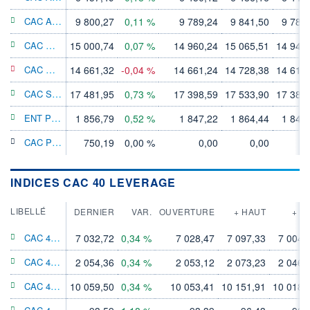
CAC All-Share
9 800,27
0,11 %
9 789,24
9 841,50
9 783
CAC Mid & Small
15 000,74
0,07 %
14 960,24
15 065,51
14 948
CAC Mid 60
14 661,32
-0,04 %
14 661,24
14 728,38
14 612
CAC Small
17 481,95
0,73 %
17 398,59
17 533,90
17 385
ENT PEA PME 150
1 856,79
0,52 %
1 847,22
1 864,44
1 847
CAC PME
750,19
0,00 %
0,00
0,00
0
INDICES CAC 40 LEVERAGE
LIBELLÉ
DERNIER
VAR.
OUVERTURE
+ HAUT
+ B
CAC 40 Leverage NR
7 032,72
0,34 %
7 028,47
7 097,33
7 004,
CAC 40 Leverage
2 054,36
0,34 %
2 053,12
2 073,23
2 046,
CAC 40 Leverage GR
10 059,50
0,34 %
10 053,41
10 151,91
10 018,
CAC 40 X7 Leverage NR