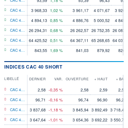
93,59
1,18 %
93,39
96,43
92,
CAC 40 X6 Leverage NR
3 968,33
1,02 %
3 961,17
4 071,67
3 920,
CAC 40 X5 Leverage NR
4 894,13
0,85 %
4 886,76
5 000,52
4 845,
CAC 40 X4 Leverage NR
26 294,31
0,68 %
26 262,57
26 752,35
26 083,
CAC 40 X3 Leverage NR
64 425,52
0,51 %
64 367,11
65 268,65
64 037,
CAC 40 X10 Leverage NR
843,55
1,69 %
841,03
879,92
826,
INDICES CAC 40 SHORT
LIBELLÉ
DERNIER
VAR.
OUVERTURE
+ HAUT
+ BAS
CAC 40 Xbear GR
2,58
-0,35 %
2,58
2,59
2,56
CAC 40 Short GR
96,71
-0,16 %
96,74
96,90
96,28
CAC 40 X7 Short GR
3 837,68
-1,18 %
3 845,94
3 892,49
3 718,49
CAC 40 X6 Short GR
3 647,64
-1,01 %
3 654,36
3 692,22
3 550,70