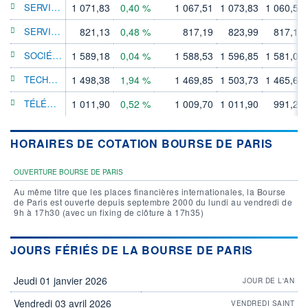
SERVICES AUX COLLECTIVITÉS
1 071,83
0,40 %
1 067,51
1 073,83
1 060,55
SERVICES AUX CONSOMMATEURS
821,13
0,48 %
817,19
823,99
817,19
SOCIÉTÉS FINANCIÈRES
1 589,18
0,04 %
1 588,53
1 596,85
1 581,02
TECHNOLOGIE
1 498,38
1,94 %
1 469,85
1 503,73
1 465,65
TÉLÉCOMMUNICATIONS
1 011,90
0,52 %
1 009,70
1 011,90
991,23
HORAIRES DE COTATION BOURSE DE PARIS
OUVERTURE BOURSE DE PARIS
Au même titre que les places financières internationales, la Bourse
de Paris est ouverte depuis septembre 2000 du lundi au vendredi de
9h à 17h30 (avec un fixing de clôture à 17h35)
JOURS FÉRIÉS DE LA BOURSE DE PARIS
Jeudi 01 janvier 2026
JOUR DE L'AN
Vendredi 03 avril 2026
VENDREDI SAINT