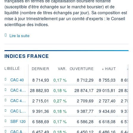
françaises en termes de capitalisation boursière flottante
(susceptible d'être échangée sur le marché boursier) et de
liquidité (nombre de titres échangés par jour). Sa composition est
mise à jour trimestriellement par un comité d'experts : le Conseil
scientifique des indices.
Lire la suite
INDICES FRANCE
LIBELLÉ
DERNIER
VAR.
OUVERTURE
+ HAUT
+ 
CAC 40
8 714,93
0,17 %
8 712,29
8 755,03
8 697
CAC 40 GROSS TR
28 882,93
0,18 %
28 874,17
29 015,81
28 824
CAC 40 ESG
2 715,01
0,27 %
2 709,69
2 727,40
2 705
CAC Large 60
9 391,36
0,18 %
9 387,77
9 434,60
9 372
SBF 120
6 588,69
0,17 %
6 586,28
6 618,08
6 575
CAC All-Tradable
6 457,49
0,18 %
6 450,12
6 486,16
6 444