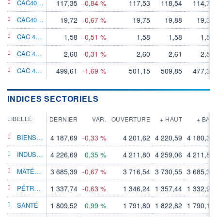
CAC40 X5 SHORT GR
117,35
-0,84 %
117,53
118,54
114,76
CAC40 X4 SHORT GR
19,72
-0,67 %
19,75
19,88
19,37
CAC 40 X3 Short GR
1,58
-0,51 %
1,58
1,58
1,55
CAC 40 Double Short GR
2,60
-0,31 %
2,60
2,61
2,58
CAC 40 X10 Short GR
499,61
-1,69 %
501,15
509,85
477,32
INDICES SECTORIELS
LIBELLÉ
DERNIER
VAR.
OUVERTURE
+ HAUT
+ BAS
BIENS DE CONSOMMATION
4 187,69
-0,33 %
4 201,62
4 220,59
4 180,38
INDUSTRIES
4 226,69
0,35 %
4 211,80
4 259,06
4 211,80
MATÉRIAUX DE BASE
3 685,39
-0,67 %
3 716,54
3 730,55
3 685,39
PÉTROLE & GAZ
1 337,74
-0,63 %
1 346,24
1 357,44
1 332,95
SANTÉ
1 809,52
0,99 %
1 791,80
1 822,82
1 790,18