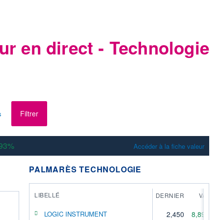
ur en direct - Technologie
Filtrer
s
,93%
Accéder à la fiche valeur
R
PALMARÈS TECHNOLOGIE
LIBELLÉ
DERNIER
VAR
LOGIC INSTRUMENT
2,450
8,89%