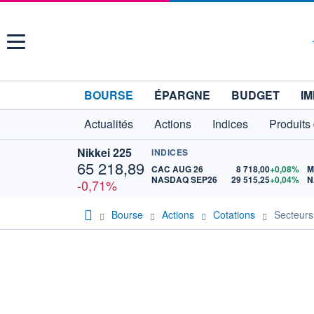
Menu
BOURSE
ÉPARGNE
BUDGET
IM
Actualités
Actions
Indices
Produits
Nikkei 225
INDICES
65 218,89
CAC AUG 26
8 718,00
+0,08%
M
NASDAQ SEP26
29 515,25
+0,04%
N
-0,71%
Bourse
Actions
Cotations
Secteurs