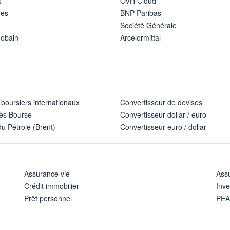
t
OVH Cloud
ues
BNP Paribas
e
Société Générale
Gobain
Arcelormittal
 boursiers internationaux
Convertisseur de devises
ès Bourse
Convertisseur dollar / euro
u Pétrole (Brent)
Convertisseur euro / dollar
Assurance vie
Assu
Crédit immobilier
Inve
Prêt personnel
PE