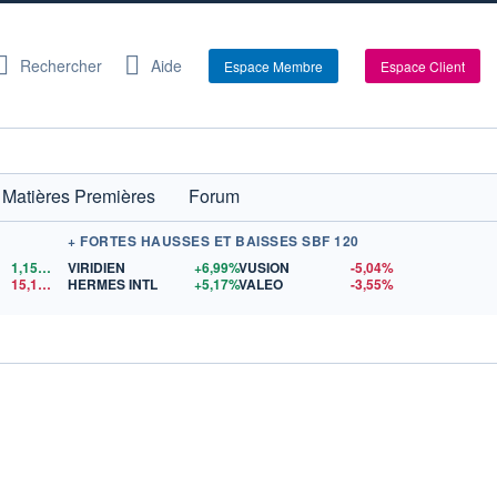
Rechercher
Aide
Espace Membre
Espace Client
Matières Premières
Forum
+ FORTES HAUSSES ET BAISSES SBF 120
1,1521
$US
VIRIDIEN
+6,99%
VUSION
-5,04%
15,15
$US
HERMES INTL
+5,17%
VALEO
-3,55%