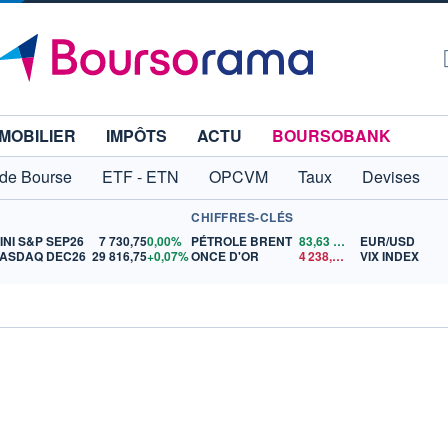
MOBILIER
IMPÔTS
ACTU
BOURSOBANK
 de Bourse
ETF - ETN
OPCVM
Taux
Devises
CHIFFRES-CLÉS
INI S&P SEP26
7 730,75
0,00%
PÉTROLE BRENT
83,63
$US
EUR/USD
ASDAQ DEC26
29 816,75
+0,07%
ONCE D'OR
4 238,25
$US
VIX INDEX