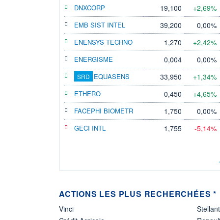
DNXCORP
19,100
+2,69%
EMB SIST INTEL
39,200
0,00%
ENENSYS TECHNO
1,270
+2,42%
ENERGISME
0,004
0,00%
EQUASENS
33,950
+1,34%
SRD
ETHERO
0,450
+4,65%
FACEPHI BIOMETR
1,750
0,00%
GECI INTL
1,755
-5,14%
ACTIONS LES PLUS RECHERCHÉES *
Vinci
Stellant