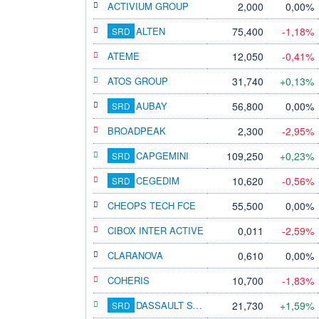
ACTIVIUM GROUP
2,000
0,00%
ALTEN
75,400
-1,18%
SRD
ATEME
12,050
-0,41%
ATOS GROUP
31,740
+0,13%
AUBAY
56,800
0,00%
SRD
BROADPEAK
2,300
-2,95%
CAPGEMINI
109,250
+0,23%
SRD
CEGEDIM
10,620
-0,56%
SRD
CHEOPS TECH FCE
55,500
0,00%
CIBOX INTER ACTIVE
0,011
-2,59%
CLARANOVA
0,610
0,00%
COHERIS
10,700
-1,83%
DASSAULT SYSTEMES
21,730
+1,59%
SRD