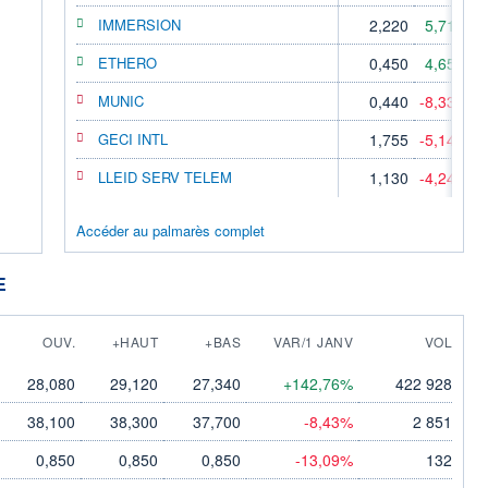
IMMERSION
2,220
5,71%
ETHERO
0,450
4,65%
MUNIC
0,440
-8,33%
GECI INTL
1,755
-5,14%
LLEID SERV TELEM
1,130
-4,24%
Accéder au palmarès complet
E
OUV.
+HAUT
+BAS
VAR/1 JANV
VOL
28,080
29,120
27,340
+142,76%
422 928
38,100
38,300
37,700
-8,43%
2 851
0,850
0,850
0,850
-13,09%
132