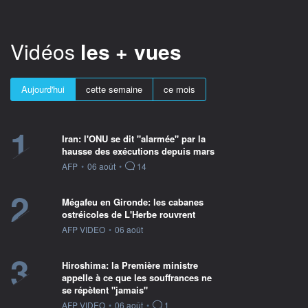
Vidéos
les + vues
Aujourd'hui
cette semaine
ce mois
1
Iran: l'ONU se dit "alarmée" par la
hausse des exécutions depuis mars
information fournie par
AFP
•
06 août
•
14
2
Mégafeu en Gironde: les cabanes
ostréicoles de L'Herbe rouvrent
information fournie par
AFP VIDEO
•
06 août
3
Hiroshima: la Première ministre
appelle à ce que les souffrances ne
se répètent "jamais"
information fournie par
AFP VIDEO
•
06 août
•
1