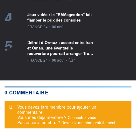
4
Jeux vidéo : le "RAMageddon" fait
flamber le prix des consoles
information fournie par
FRANCE 24
•
06 août
5
Détroit d’Ormuz : accord entre Iran
et Oman, une éventuelle
réouverture pourrait arranger Tru…
information fournie par
FRANCE 24
•
06 août
•
1
0 COMMENTAIRE
Message d'alerte
Vous devez être membre pour ajouter un
commentaire.
Vous êtes déjà membre ?
Connectez-vous
Pas encore membre ?
Devenez membre gratuitement