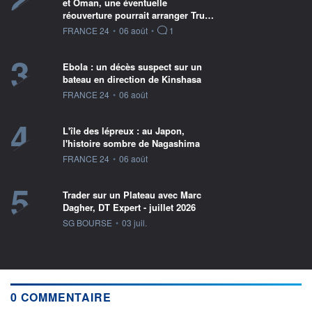
et Oman, une éventuelle
réouverture pourrait arranger Tru…
information fournie par
FRANCE 24
•
06 août
•
1
3
Ebola : un décès suspect sur un
bateau en direction de Kinshasa
information fournie par
FRANCE 24
•
06 août
4
L'île des lépreux : au Japon,
l'histoire sombre de Nagashima
information fournie par
FRANCE 24
•
06 août
5
Trader sur un Plateau avec Marc
Dagher, DT Expert - juillet 2026
information fournie par
SG BOURSE
•
03 juil.
0 COMMENTAIRE