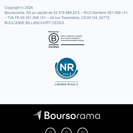
Copyright © 2026
Boursorama, SA au capital de 53 576 889,20 € – RCS Nanterre 351 058 151
– TVA FR 69 351 058 151 – 44 rue Traversière, CS 80134, 92772
BOULOGNE BILLANCOURT CEDEX
Boursorama sur Facebook
Boursorama sur X
Boursorama sur Youtu