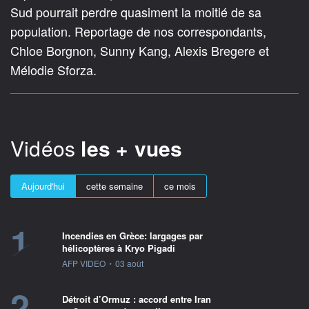
Sud pourrait perdre quasiment la moitié de sa
population. Reportage de nos correspondants,
Chloe Borgnon, Sunny Kang, Alexis Bregere et
Mélodie Sforza.
Vidéos
les + vues
Aujourd'hui
cette semaine
ce mois
1
Incendies en Grèce: largages par
hélicoptères à Kryo Pigadi
information fournie par
AFP VIDEO
•
03 août
2
Détroit d’Ormuz : accord entre Iran