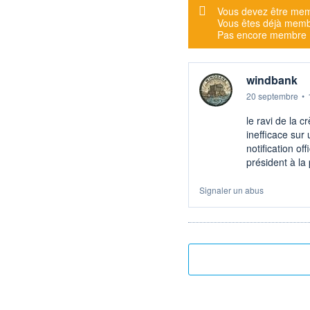
Message d'alerte
Vous devez être mem
Vous êtes déjà mem
Pas encore membre
windbank
20 septembre
•
le ravi de la c
inefficace sur
notification off
président à la
Signaler un abus