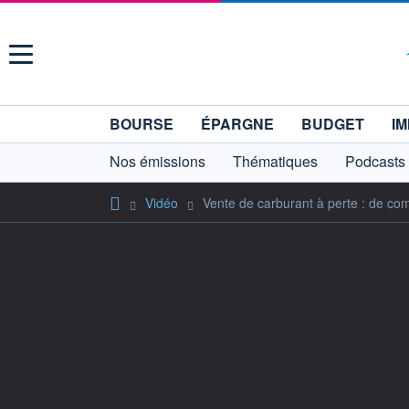
Menu
BOURSE
ÉPARGNE
BUDGET
IM
Nos émissions
Thématiques
Podcasts
Vidéo
Vente de carburant à perte : de com