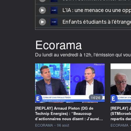
Ecorama
Du lundi au vendredi à 12h, l'émission qui vou
16'26
[REPLAY] Arnaud Pieton (DG de
[REPLAY] J
Technip Energies) : “Beaucoup
(STMicroel
d’actionnaires nous disent : J’aurai…
repartis d
information fournie par
information f
ECORAMA
•
06 août
ECORAMA
•