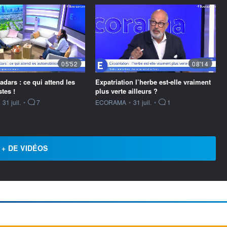
05'52
08'14
dars : ce qui attend les
Expatriation l’herbe est-elle vraiment
tes !
plus verte ailleurs ?
ournie par
information fournie par
31 juil.
•
7
ECORAMA
•
31 juil.
•
1
+ DE VIDÉOS