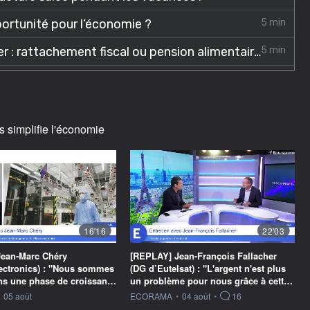
s simplifie l'économie
16'16
22'03
ean-Marc Chéry
[REPLAY] Jean-François Fallacher
ectronics) : "Nous sommes
(DG d’Eutelsat) : "L'argent n'est plus
ans une phase de croissan…
un problème pour nous grâce à cett…
ournie par
information fournie par
05 août
ECORAMA
•
04 août
•
16