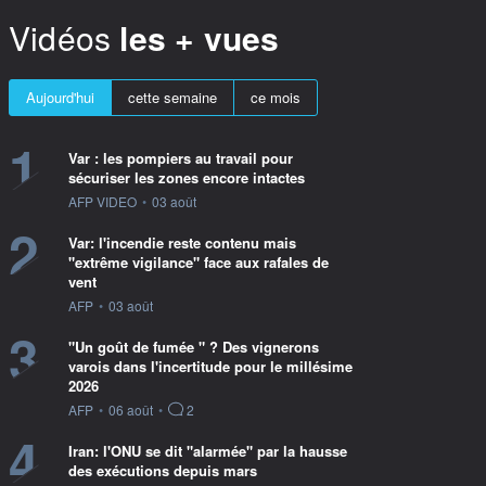
Vidéos
les + vues
Aujourd'hui
cette semaine
ce mois
1
Var : les pompiers au travail pour
sécuriser les zones encore intactes
information fournie par
AFP VIDEO
•
03 août
2
Var: l'incendie reste contenu mais
"extrême vigilance" face aux rafales de
vent
information fournie par
AFP
•
03 août
3
"Un goût de fumée " ? Des vignerons
varois dans l'incertitude pour le millésime
2026
information fournie par
AFP
•
06 août
•
2
4
Iran: l'ONU se dit "alarmée" par la hausse
des exécutions depuis mars