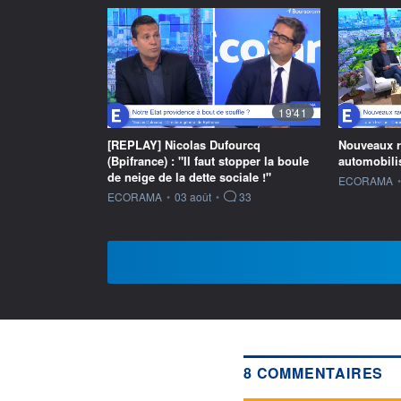
19'41
[REPLAY] Nicolas Dufourcq
Nouveaux ra
(Bpifrance) : "Il faut stopper la boule
automobilis
de neige de la dette sociale !"
information f
ECORAMA
•
information fournie par
ECORAMA
•
03 août
•
33
8 COMMENTAIRES