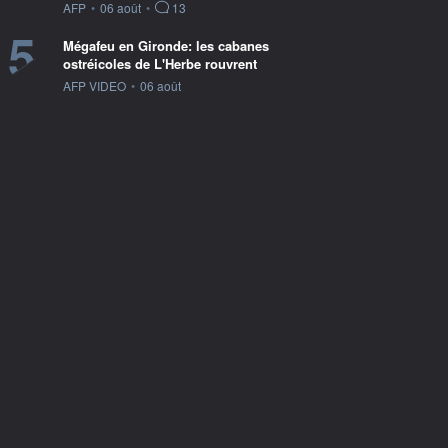
information fournie par
AFP
•
06 août
•
13
5
Mégafeu en Gironde: les cabanes
ostréicoles de L'Herbe rouvrent
information fournie par
AFP VIDEO
•
06 août