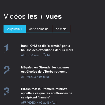
Vidéos
les + vues
Aujourd'hui
cette semaine
ce mois
1
Iran: l'ONU se dit "alarmée" par la
hausse des exécutions depuis mars
information fournie par
AFP
•
06 août
•
14
2
Mégafeu en Gironde: les cabanes
ostréicoles de L'Herbe rouvrent
information fournie par
AFP VIDEO
•
06 août
3
Hiroshima: la Première ministre
appelle à ce que les souffrances ne
se répètent "jamais"
information fournie par
AFP VIDEO
•
06 août
•
1