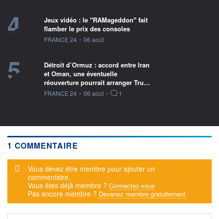
4
Jeux vidéo : le "RAMageddon" fait
flamber le prix des consoles
information fournie par
FRANCE 24
•
06 août
5
Détroit d’Ormuz : accord entre Iran
et Oman, une éventuelle
réouverture pourrait arranger Tru…
information fournie par
FRANCE 24
•
06 août
•
1
1 COMMENTAIRE
Message d'alerte
Vous devez être membre pour ajouter un
commentaire.
Vous êtes déjà membre ?
Connectez-vous
Pas encore membre ?
Devenez membre gratuitement