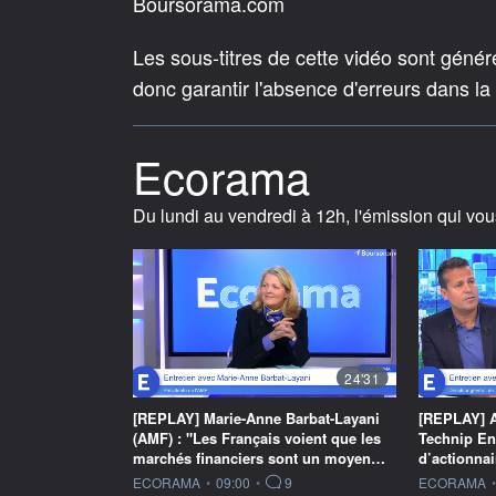
Boursorama.com
Les sous-titres de cette vidéo sont géné
donc garantir l'absence d'erreurs dans la
Ecorama
Du lundi au vendredi à 12h, l'émission qui vou
24'31
[REPLAY] Marie-Anne Barbat-Layani
[REPLAY] A
(AMF) : "Les Français voient que les
Technip En
marchés financiers sont un moyen…
d’actionnai
information fournie par
information f
ECORAMA
•
09:00
•
9
ECORAMA
•