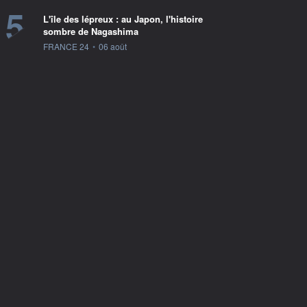
5
L'île des lépreux : au Japon, l'histoire
sombre de Nagashima
information fournie par
FRANCE 24
•
06 août