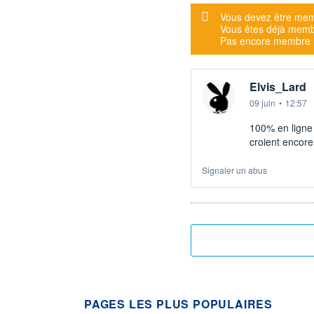
Message d'alerte
Vous devez être mem
Vous êtes déjà mem
Pas encore membre
Elvis_Lard
09 juin
•
12:57
100% en ligne 
croient encore.
Signaler un abus
PAGES LES PLUS POPULAIRES