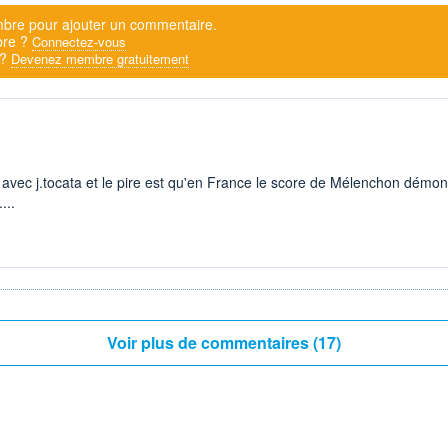
bre pour ajouter un commentaire.
bre ?
Connectez-vous
 ?
Devenez membre gratuitement
avec j.tocata et le pire est qu'en France le score de Mélenchon démo
...
Voir plus de commentaires (17)