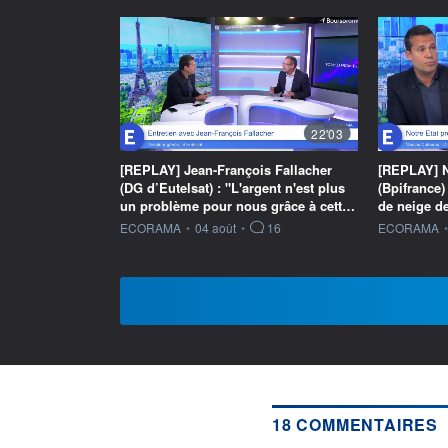
22'03
[REPLAY] Jean-François Fallacher
[REPLAY] N
(DG d’Eutelsat) : "L'argent n'est plus
(Bpifrance) 
un problème pour nous grâce à cett…
de neige de
information fournie par
information f
ECORAMA
•
04 août
•
16
ECORAMA
•
18 COMMENTAIRES