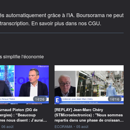
rés automatiquement grâce à l'IA. Boursorama ne peut
 transcription. En savoir plus dans nos CGU.
s simplifie l'économie
16'26
16'16
rnaud Pieton (DG de
[REPLAY] Jean-Marc Chéry
ergies) : “Beaucoup
(STMicroelectronics) : "Nous sommes
res nous disent : J’aurai…
repartis dans une phase de croissan…
ournie par
information fournie par
06 août
ECORAMA
•
05 août