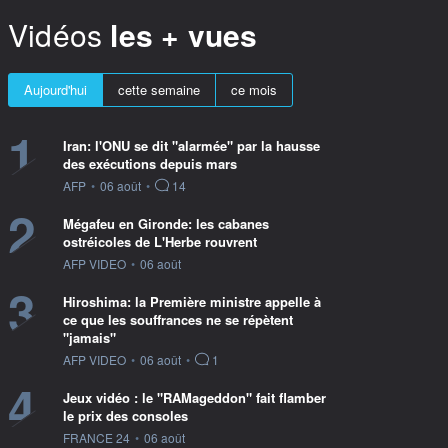
Vidéos
les + vues
Aujourd'hui
cette semaine
ce mois
1
Iran: l'ONU se dit "alarmée" par la hausse
des exécutions depuis mars
information fournie par
AFP
•
06 août
•
14
2
Mégafeu en Gironde: les cabanes
ostréicoles de L'Herbe rouvrent
information fournie par
AFP VIDEO
•
06 août
3
Hiroshima: la Première ministre appelle à
ce que les souffrances ne se répètent
"jamais"
information fournie par
AFP VIDEO
•
06 août
•
1
4
Jeux vidéo : le "RAMageddon" fait flamber
le prix des consoles
information fournie par
FRANCE 24
•
06 août