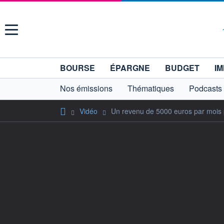
Menu
BOURSE
ÉPARGNE
BUDGET
IM
Nos émissions
Thématiques
Podcasts
Vidéo
Un revenu de 5000 euros par mois po