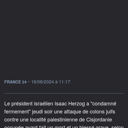
information fournie par
•
16/08/2024 à 11:17
FRANCE 24
Le président israélien Isaac Herzog a "condamné
fermement" jeudi soir une attaque de colons juifs
contre une localité palestinienne de Cisjordanie
occupée ayant fait un mort et un blessé grave, selon