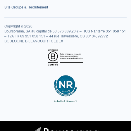
Site Groupe & Recrutement
Copyright © 2026
Boursorama, SA au capital de 53 576 889,20 € – RCS Nanterre 351 058 151
– TVA FR 69 351 058 151 – 44 rue Traversière, CS 80134, 92772
BOULOGNE BILLANCOURT CEDEX