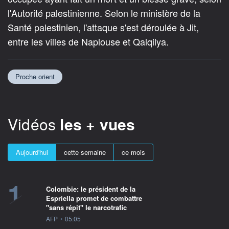
l'Autorité palestinienne. Selon le ministère de la
Santé palestinien, l'attaque s'est déroulée à Jit,
entre les villes de Naplouse et Qalqilya.
Proche orient
Vidéos
les + vues
Aujourd'hui
cette semaine
ce mois
1
Colombie: le président de la
Espriella promet de combattre
"sans répit" le narcotrafic
information fournie par
AFP
•
05:05