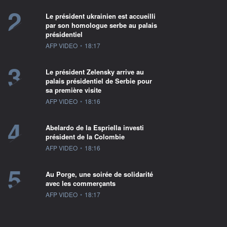
2
Le président ukrainien est accueilli
par son homologue serbe au palais
présidentiel
information fournie par
AFP VIDEO
•
18:17
3
Le président Zelensky arrive au
palais présidentiel de Serbie pour
sa première visite
information fournie par
AFP VIDEO
•
18:16
4
Abelardo de la Espriella investi
président de la Colombie
information fournie par
AFP VIDEO
•
18:16
5
Au Porge, une soirée de solidarité
avec les commerçants
information fournie par
AFP VIDEO
•
18:17