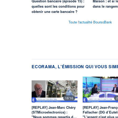
Question bancaire (épisode 15) :
Maison : et si l
quelles sont les conditions pour
dans le rangem
obtenir une carte bancaire ?
Toute l'actualité BoursoBank
ECORAMA, L'ÉMISSION QUI VOUS SIM
16'16
2
[REPLAY] Jean-Marc Chéry
[REPLAY] Jean-Franç
(STMicroelectronics) :
Fallacher (DG d’Eutels
"Nous sommes repartis d…
"L'argent n'est plus 