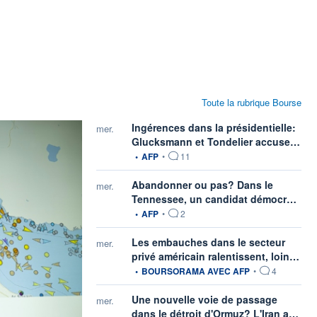
Toute la rubrique Bourse
Ingérences dans la présidentielle:
mer.
info
Glucksmann et Tondelier accuse…
•
AFP
•
11
Abandonner ou pas? Dans le
mer.
infor
Tennessee, un candidat démocr…
•
AFP
•
2
Les embauches dans le secteur
mer.
info
privé américain ralentissent, loin…
•
BOURSORAMA AVEC AFP
•
4
Une nouvelle voie de passage
mer.
info
dans le détroit d'Ormuz? L'Iran a…