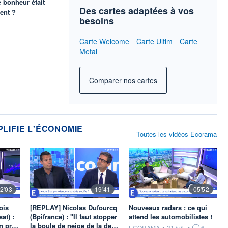
e bonheur était
Des cartes adaptées à vos
ent ?
besoins
Carte Welcome
Carte Ultim
Carte
Metal
Comparer nos cartes
PLIFIE L'ÉCONOMIE
Toutes les vidéos Ecorama
2'03
19'41
05'52
ois
[REPLAY] Nicolas Dufourcq
Nouveaux radars : ce qui
at) :
(Bpifrance) : "Il faut stopper
attend les automobilistes !
un pr…
la boule de neige de la de…
information fournie par
ECORAMA
•
31 juil.
•
6