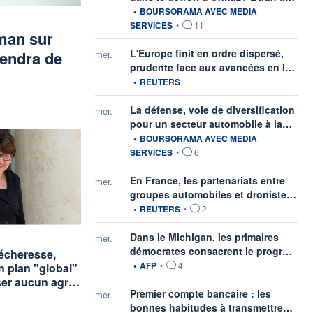
•
BOURSORAMA AVEC MEDIA
SERVICES
•
11
Oman sur
L'Europe finit en ordre dispersé,
pendra de
mer.
info
prudente face aux avancées en I…
•
REUTERS
La défense, voie de diversification
mer.
infor
pour un secteur automobile à la…
•
BOURSORAMA AVEC MEDIA
SERVICES
•
6
En France, les partenariats entre
mer.
info
groupes automobiles et droniste…
•
REUTERS
•
2
rnie par
Dans le Michigan, les primaires
mer.
infor
démocrates consacrent le progr…
sécheresse,
•
AFP
•
4
n plan "global"
sser aucun agr…
Premier compte bancaire : les
mer.
infor
bonnes habitudes à transmettre…