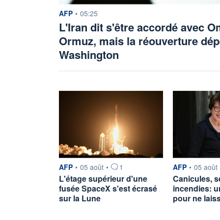
information fournie par
AFP
•
05:25
L'Iran dit s'être accordé avec 
Ormuz, mais la réouverture dé
Washington
information fournie par
information fou
AFP
•
05 août
•
1
AFP
•
05 août
L'étage supérieur d'une
Canicules, 
fusée SpaceX s'est écrasé
incendies: u
sur la Lune
pour ne lai