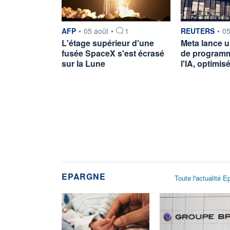
information fournie par
information fou
AFP
•
05 août
•
1
REUTERS
•
05
L'étage supérieur d'une
Meta lance u
fusée SpaceX s'est écrasé
de programm
sur la Lune
l'IA, optimi
EPARGNE
Toute l'actualité E