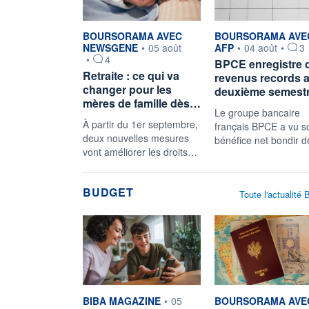
information fournie par
information fournie pa
BOURSORAMA AVEC
BOURSORAMA AVE
NEWSGENE
•
05 août
AFP
•
04 août
•
3
•
4
BPCE enregistre 
Retraite : ce qui va
revenus records 
changer pour les
deuxième semest
mères de famille dès…
Le groupe bancaire
À partir du 1er septembre,
français BPCE a vu s
deux nouvelles mesures
bénéfice net bondir 
vont améliorer les droits…
BUDGET
Toute l'actualité
information fournie par
information fournie pa
BIBA MAGAZINE
•
05
BOURSORAMA AVE