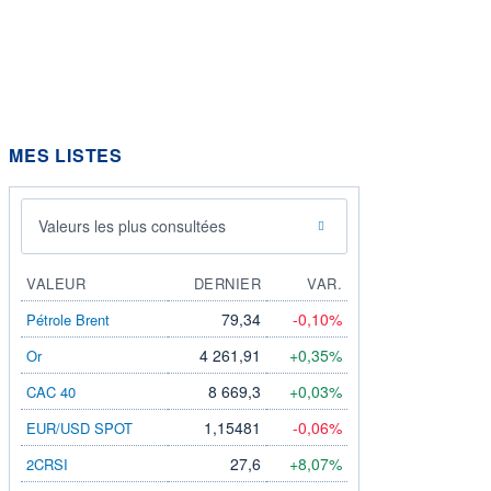
MES LISTES
rmation fournie par
Valeurs les plus consultées
VALEUR
DERNIER
VAR.
mation fournie par
79,34
-0,10%
Pétrole Brent
4 261,91
+0,35%
Or
8 669,3
+0,03%
CAC 40
rmation fournie par
1,15481
-0,06%
EUR/USD SPOT
27,6
+8,07%
2CRSI
rmation fournie par