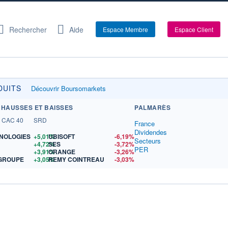
Rechercher
Aide
Espace Membre
Espace Client
INVESTIR À 0€ DE FRAIS DE COURTAGE SUR PLUS D
DUITS
Découvrir Boursomarkets
 HAUSSES ET BAISSES
PALMARÈS
CAC 40
SRD
France
Dividendes
NOLOGIES
+5,01%
UBISOFT
-6,19%
Secteurs
+4,72%
SES
-3,72%
PER
+3,91%
ORANGE
-3,26%
 GROUPE
+3,05%
REMY COINTREAU
-3,03%