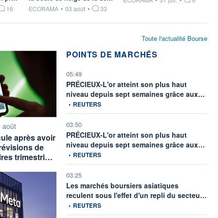
information fournie par
16
ECORAMA
•
03 août
•
33
Toute l'actualité Bourse
POINTS DE MARCHÉS
05:49
PRÉCIEUX-L'or atteint son plus haut
infor
niveau depuis sept semaines grâce aux…
•
REUTERS
03:50
rnie par
 août
PRÉCIEUX-L'or atteint son plus haut
ule après avoir
infor
niveau depuis sept semaines grâce aux…
révisions de
•
REUTERS
aires trimestri…
03:25
Les marchés boursiers asiatiques
info
reculent sous l'effet d'un repli du secteu…
•
REUTERS