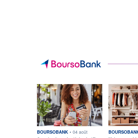
information fournie par
information fou
BOURSOBANK
•
04 août
BOURSOBAN