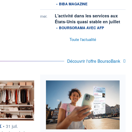
•
BIBA MAGAZINE
L'activité dans les services aux
mer.
informa
États-Unis quasi stable en juillet
•
BOURSORAMA AVEC AFP
Toute l'actualité
Découvrir l'offre BoursoBank
rnie par
K
•
31 juil.