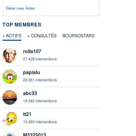
Gérer mes listes
TOP MEMBRES
rmation fournie par
+ ACTIFS
+ CONSULTÉS
BOURSOSTARS
rolla107
mation fournie par
27 428 interventions
papialu
20 651 interventions
rmation fournie par
abc33
19 382 interventions
mation fournie par
tt21
15 260 interventions
mation fournie par
M3325013