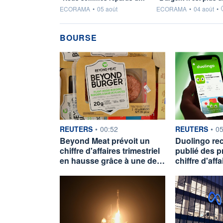
information fournie par
information fournie par
ECORAMA
•
05 août
ECORAMA
•
04 août
•
BOURSE
information fournie par
information fou
REUTERS
•
00:52
REUTERS
•
05
Beyond Meat prévoit un
Duolingo rec
chiffre d'affaires trimestriel
publié des p
en hausse grâce à une de…
chiffre d'aff