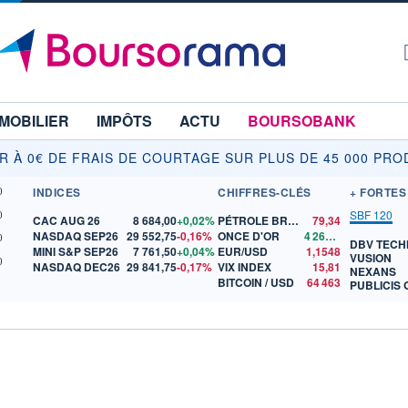
MOBILIER
IMPÔTS
ACTU
BOURSOBANK
IR À 0€ DE FRAIS DE COURTAGE SUR PLUS DE 45 000 PRO
INDICES
CHIFFRES-CLÉS
+ FORTES
0
SBF 120
0
CAC AUG 26
8 684,00
+0,02%
PÉTROLE BRENT
79,34
NASDAQ SEP26
29 552,75
-0,16%
ONCE D'OR
4 262,71
0
DBV TECH
MINI S&P SEP26
7 761,50
+0,04%
EUR/USD
1,1548
VUSION
0
NASDAQ DEC26
29 841,75
-0,17%
VIX INDEX
15,81
NEXANS
BITCOIN / USD
64 463
PUBLICIS