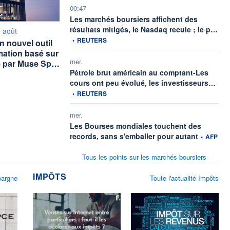
00:47
Les marchés boursiers affichent des
info
résultats mitigés, le Nasdaq recule ; le p…
rnie par
 août
•
REUTERS
n nouvel outil
ation basé sur
mer.
sé par Muse Sp…
Pétrole brut américain au comptant-Les
infor
cours ont peu évolué, les investisseurs…
•
REUTERS
mer.
Les Bourses mondiales touchent des
information
records, sans s'emballer pour autant
•
AFP
Tous les points sur les marchés boursiers
IMPÔTS
pargne
Toute l'actualité Impôts