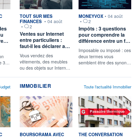
r
information fournie par
information fournie par
C
TOUT SUR MES
MONEYVOX
•
04 août
FINANCES
•
04 août
•
2
•
2
des
Impôts : 3 questions
Ventes sur Internet
au
pour comprendre la
entre particuliers :
re…
différence entre un f…
faut-il les déclarer a…
Imposable ou imposé : ces
Vous vendez des
on
deux termes vous
vêtements, des meubles
de 3…
semblent être des synon…
ou des objets sur Intern…
IMMOBILIER
 Budget
Toute l'actualité Immobilier
r
information fournie par
information fournie par
C
BOURSORAMA AVEC
THE CONVERSATION