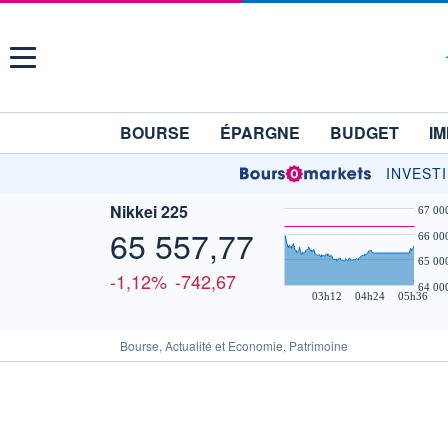
Menu
BOURSE
ÉPARGNE
BUDGET
IM
INVEST
Nikkei 225
67 00
65 557,77
66 00
65 00
-1,12%
-742,67
64 00
03h12
04h24
05h36
Bourse, Actualité et Economie, Patrimoine