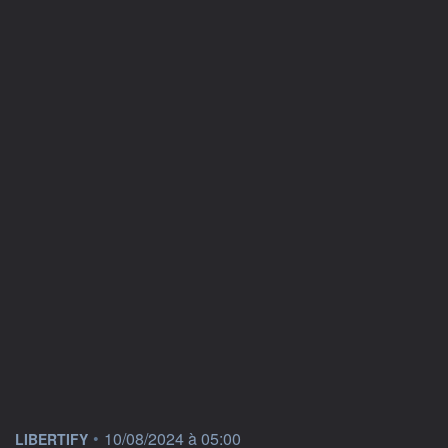
information fournie par
•
10/08/2024 à 05:00
LIBERTIFY