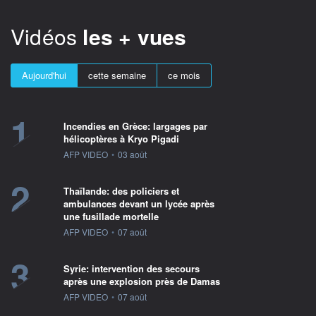
Vidéos
les + vues
Aujourd'hui
cette semaine
ce mois
1
Incendies en Grèce: largages par
hélicoptères à Kryo Pigadi
information fournie par
AFP VIDEO
•
03 août
2
Thaïlande: des policiers et
ambulances devant un lycée après
une fusillade mortelle
information fournie par
AFP VIDEO
•
07 août
3
Syrie: intervention des secours
après une explosion près de Damas
information fournie par
AFP VIDEO
•
07 août