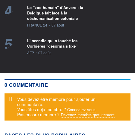
4
Le "zoo humain" d'Anvers : la
Belgique fait face à la
déshumanisation coloniale
information fournie par
FRANCE 24
•
07 août
5
L'incendie qui a touché les
Corbières "désormais fixé"
information fournie par
AFP
•
07 août
0 COMMENTAIRE
Message d'alerte
Vous devez être membre pour ajouter un
commentaire.
Vous êtes déjà membre ?
Connectez-vous
Pas encore membre ?
Devenez membre gratuitement