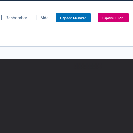
Rechercher
Aide
Espace Membre
Espace Client