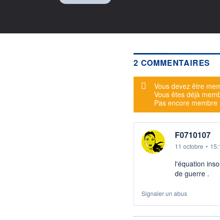
2 COMMENTAIRES
Message d'alerte
Vous devez être mem
Vous êtes déjà mem
Pas encore membre
F0710107
11 octobre
•
15:
l'équation ins
de guerre .
Signaler un abus