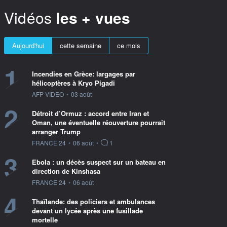
Vidéos
les + vues
Aujourd'hui
cette semaine
ce mois
1
Incendies en Grèce: largages par
hélicoptères à Kryo Pigadi
information fournie par
AFP VIDEO
•
03 août
2
Détroit d’Ormuz : accord entre Iran et
Oman, une éventuelle réouverture pourrait
arranger Trump
information fournie par
FRANCE 24
•
06 août
•
1
3
Ebola : un décès suspect sur un bateau en
direction de Kinshasa
information fournie par
FRANCE 24
•
06 août
4
Thaïlande: des policiers et ambulances
devant un lycée après une fusillade
mortelle