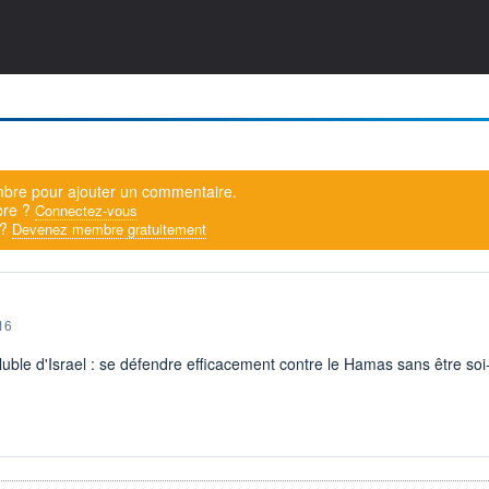
bre pour ajouter un commentaire.
bre ?
Connectez-vous
 ?
Devenez membre gratuitement
16
oluble d'Israel : se défendre efficacement contre le Hamas sans être 