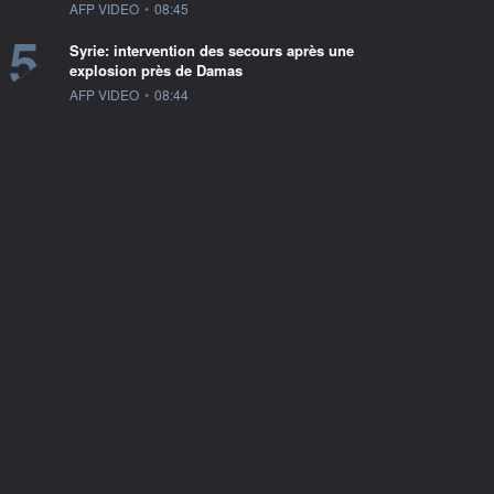
information fournie par
AFP VIDEO
•
08:45
5
Syrie: intervention des secours après une
explosion près de Damas
information fournie par
AFP VIDEO
•
08:44