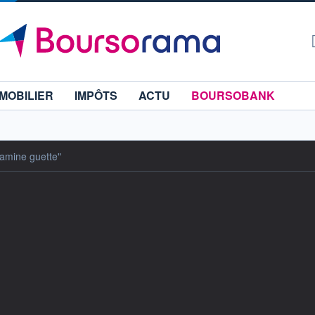
MOBILIER
IMPÔTS
ACTU
BOURSOBANK
famine guette"