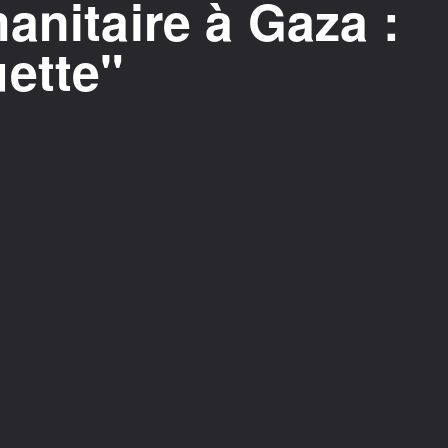
anitaire à Gaza :
ette"