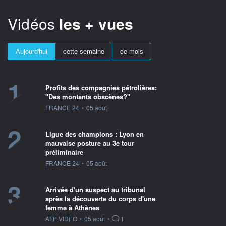
Vidéos
les + vues
Aujourd'hui
cette semaine
ce mois
1
Profits des compagnies pétrolières:
"Des montants obscènes?"
information fournie par
FRANCE 24
•
05 août
2
Ligue des champions : Lyon en
mauvaise posture au 3e tour
préliminaire
information fournie par
FRANCE 24
•
05 août
3
Arrivée d'un suspect au tribunal
après la découverte du corps d'une
femme à Athènes
information fournie par
AFP VIDEO
•
05 août
•
1