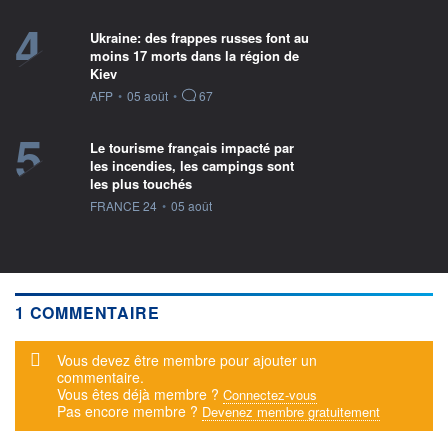
4
Ukraine: des frappes russes font au
moins 17 morts dans la région de
Kiev
information fournie par
AFP
•
05 août
•
67
5
Le tourisme français impacté par
les incendies, les campings sont
les plus touchés
information fournie par
FRANCE 24
•
05 août
1 COMMENTAIRE
Message d'alerte
Vous devez être membre pour ajouter un
commentaire.
Vous êtes déjà membre ?
Connectez-vous
Pas encore membre ?
Devenez membre gratuitement