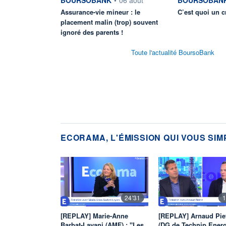
Assurance-vie mineur : le
C’est quoi un cr
placement malin (trop) souvent
ignoré des parents !
Toute l'actualité BoursoBank
ECORAMA, L'ÉMISSION QUI VOUS SIM
24'31
1
[REPLAY] Marie-Anne
[REPLAY] Arnaud Pie
Barbat-Layani (AMF) : "Les
(DG de Technip Energi