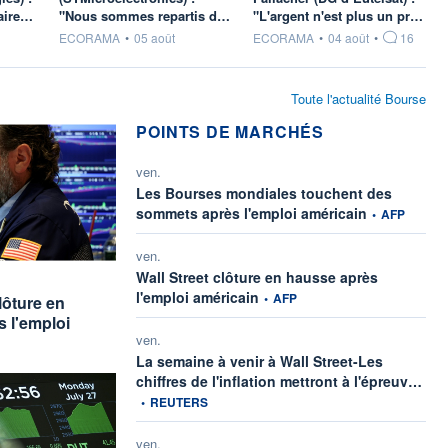
aire…
"Nous sommes repartis d…
"L'argent n'est plus un pr…
information fournie par
information fournie par
ECORAMA
•
05 août
ECORAMA
•
04 août
•
16
Toute l'actualité Bourse
POINTS DE MARCHÉS
ven.
Les Bourses mondiales touchent des
information fou
sommets après l'emploi américain
•
AFP
ven.
Wall Street clôture en hausse après
rnie par
information fournie par
l'emploi américain
•
AFP
lôture en
 l'emploi
ven.
La semaine à venir à Wall Street-Les
info
chiffres de l'inflation mettront à l'épreuv…
•
REUTERS
ven.