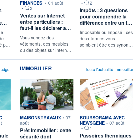
t
FINANCES
•
04 août
•
2
•
3
s
Impôts : 3 questions
Ventes sur Internet
pour comprendre la
entre particuliers :
ce…
différence entre un f…
faut-il les déclarer a…
de
Imposable ou imposé : ces
Vous vendez des
 de
deux termes vous
vêtements, des meubles
té p…
semblent être des synon…
ou des objets sur Intern…
IMMOBILIER
 Budget
Toute l'actualité Immobilier
r
information fournie par
information fournie par
C
MAISON&TRAVAUX
•
07
BOURSORAMA AVEC
t
août
NEWSGENE
•
07 août
•
1
Prêt immobilier : cette
nule
Passoires thermiques
sécurité dont