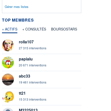
Gérer mes listes
mation fournie par
TOP MEMBRES
+ ACTIFS
+ CONSULTÉS
BOURSOSTARS
mation fournie par
rolla107
27 315 interventions
papialu
rmation fournie par
20 671 interventions
abc33
19 461 interventions
rmation fournie par
tt21
15 313 interventions
M3325013