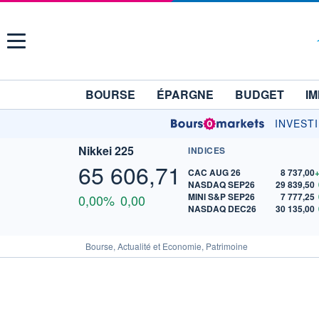
Menu
BOURSE
ÉPARGNE
BUDGET
IM
INVEST
Nikkei 225
INDICES
65 606,71
CAC AUG 26
8 737,00
NASDAQ SEP26
29 839,50
MINI S&P SEP26
7 777,25
0,00%
0,00
NASDAQ DEC26
30 135,00
Bourse, Actualité et Economie, Patrimoine