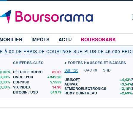
MOBILIER
IMPÔTS
ACTU
BOURSOBANK
IR À 0€ DE FRAIS DE COURTAGE SUR PLUS DE 45 000 PRO
CHIFFRES-CLÉS
+ FORTES HAUSSES ET BAISSES
SBF 120
CAC 40
SRD
+0,30%
PÉTROLE BRENT
82,35
0,00%
ONCE D'OR
4 342,26
UBISOFT
+4,43%
0,00%
EUR/USD
1,1559
ABIVAX
+3,54%
0,00%
VIX INDEX
14,90
STMICROELECTRONICS
+3,16%
BITCOIN / USD
64 979
REMY COINTREAU
+2,69%