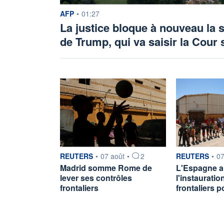
information fournie par
AFP
•
01:27
La justice bloque à nouveau la s
de Trump, qui va saisir la Cour
information fournie par
information fou
REUTERS
•
07 août
•
2
REUTERS
•
07
Madrid somme Rome de
L'Espagne 
lever ses contrôles
l'instauratio
frontaliers
frontaliers 