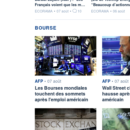
Français voient que les m…
“Beaucoup d’actionn
information fournie par
information fournie par
ECORAMA
•
07 août
•
10
ECORAMA
•
06 août
BOURSE
information fournie par
information fou
AFP
•
07 août
AFP
•
07 août
Les Bourses mondiales
Wall Street c
touchent des sommets
hausse après
après l'emploi américain
américain