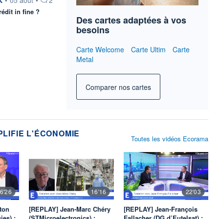
édit in fine ?
Des cartes adaptées à vos
besoins
Carte Welcome
Carte Ultim
Carte
Metal
Comparer nos cartes
PLIFIE L'ÉCONOMIE
Toutes les vidéos Ecorama
6'26
16'16
22'03
ton
[REPLAY] Jean-Marc Chéry
[REPLAY] Jean-François
es) :
(STMicroelectronics) :
Fallacher (DG d’Eutelsat) :