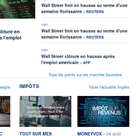
Wall Street finit en hausse au terme d'une
information fournie par
semaine florissante
•
REUTERS
rnie par
ven.
Wall Street finit en hausse au terme d'une
lôture en
information fournie par
semaine florissante
 l'emploi
•
REUTERS
ven.
Wall Street clôture en hausse après
information fournie par
l'emploi américain
•
AFP
Tous les points sur les marchés boursiers
IMPÔTS
pargne
Toute l'actualité Impôts
r
information fournie par
information fournie par
C
TOUT SUR MES
MONEYVOX
•
04 août