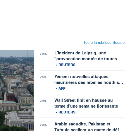
Toute la rubrique Bourse
L'incident de Leipzig, une
ven.
inform
"provocation montée de toutes…
•
REUTERS
Yémen: nouvelles attaques
ven.
infor
meurtrières des rebelles houthis…
•
AFP
Wall Street finit en hausse au
ven.
informat
terme d'une semaine florissante
•
REUTERS
Arabie saoudite, Pakistan et
ven.
infor
Turquie scellent un pacte de déf…