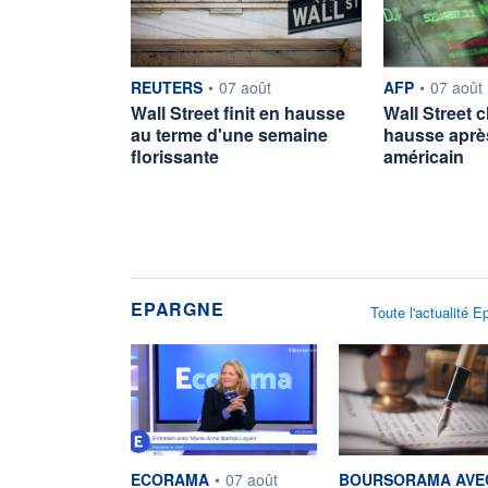
information fournie par
information fou
REUTERS
•
07 août
AFP
•
07 août
Wall Street finit en hausse
Wall Street c
au terme d'une semaine
hausse après
florissante
américain
EPARGNE
Toute l'actualité E
information fournie par
information fournie pa
ECORAMA
•
07 août
BOURSORAMA AVE