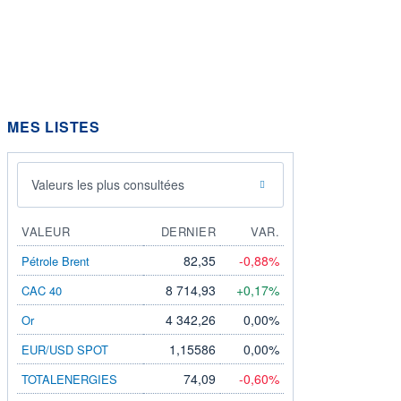
MES LISTES
ation fournie par
Valeurs les plus consultées
VALEUR
DERNIER
VAR.
mation fournie par
82,35
-0,88%
Pétrole Brent
8 714,93
+0,17%
CAC 40
4 342,26
0,00%
Or
ion fournie par
1,15586
0,00%
EUR/USD SPOT
74,09
-0,60%
TOTALENERGIES
mation fournie par