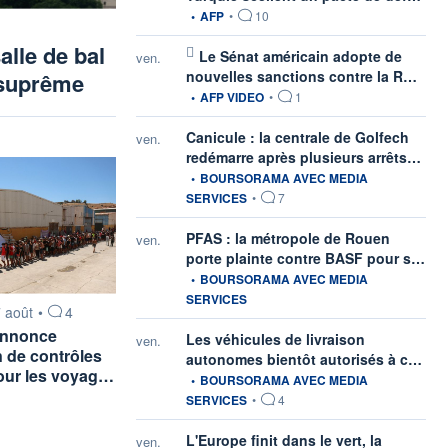
•
AFP
•
10
alle de bal
Le Sénat américain adopte de
ven.
infor
nouvelles sanctions contre la R…
 suprême
•
AFP VIDEO
•
1
Canicule : la centrale de Golfech
ven.
infor
redémarre après plusieurs arrêts…
•
BOURSORAMA AVEC MEDIA
SERVICES
•
7
PFAS : la métropole de Rouen
ven.
info
porte plainte contre BASF pour s…
•
BOURSORAMA AVEC MEDIA
SERVICES
rnie par
 août
•
4
annonce
Les véhicules de livraison
ven.
n de contrôles
info
autonomes bientôt autorisés à c…
pour les voyag…
•
BOURSORAMA AVEC MEDIA
SERVICES
•
4
L'Europe finit dans le vert, la
ven.