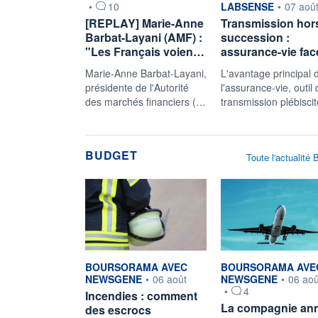
•
10
LABSENSE
•
07 aoû
[REPLAY] Marie-Anne
Transmission hor
Barbat-Layani (AMF) :
succession :
"Les Français voien…
assurance-vie fa
Marie-Anne Barbat-Layani,
L'avantage principal 
présidente de l'Autorité
l'assurance-vie, outil
des marchés financiers (…
transmission plébisci
BUDGET
Toute l'actualité
information fournie par
information fournie pa
BOURSORAMA AVEC
BOURSORAMA AVE
NEWSGENE
•
06 août
NEWSGENE
•
06 aoû
•
4
Incendies : comment
La compagnie an
des escrocs