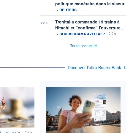
infor
politique monétaire dans le viseur
•
REUTERS
Trenitalia commande 19 trains à
ven.
infor
Hitachi et "confirme" l'ouverture…
•
BOURSORAMA AVEC AFP
•
9
Toute l'actualité
Découvrir l'offre BoursoBank
rnie par
K
•
05 août
•
2