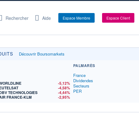
Rechercher
Aide
Espace Membre
Espace Client
INVESTIR À 0€ DE FRAIS DE COURTAGE SUR PLUS D
DUITS
Découvrir Boursomarkets
PALMARÈS
France
Dividendes
WORLDLINE
-5,12%
Secteurs
EUTELSAT
-4,58%
PER
DBV TECHNOLOGIES
-4,44%
AIR FRANCE-KLM
-2,95%